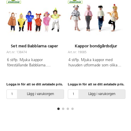
Set med Babblarna caper
Kappor bondgårdsdjur
Art.nr: 138474
Art.nr: 19085
A
6 st/fp. Mjuka kappor
4 st/fp. Mjuka kappor med
föreställande Babblarna.
huvuden utformade som olika
Kardborreknäppning gör dem
bondgårdsdjur.
enkla att ta av och på. Av mjuk
Kardborreknäppning gör dem
polyesterplysch. PVC-fri. Storlek
enkla att ta av och på. Innehåller
Logga in för att se ditt avtalade pris.
Logga in för att se ditt avtalade pris.
L
86-110. Lagom för åldrarna 1-4
ko, kyckling, får och gris. Av
år.
Oeko-texcertifierad, klass 1
Lägg i varukorgen
Lägg i varukorgen
polyesterplysch. Maskintvätt 40
°C. Lagom för åldrarna 3-6 år.
Oeko-Texcertifierad, klass 1
polyester. PVC-fri.