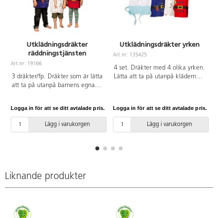
Utklädningsdräkter
Utklädningsdräkter yrken
räddningstjänsten
Art.nr: 135425
Art.nr: 19166
A
4 set. Dräkter med 4 olika yrken.
3 dräkter/fp. Dräkter som är lätta
Lätta att ta på utanpå kläderna.
att ta på utanpå barnens egna
Av bomull och polyester. PVC-fri.
kläder med hjälp av
Passar barn 3-5 år.
kardborrband i ryggen. Ingår:
Logga in för att se ditt avtalade pris.
Logga in för att se ditt avtalade pris.
L
väst och hatt. 100 % bomull.
PVC-fri. Från 3-5 år.
Lägg i varukorgen
Lägg i varukorgen
Liknande produkter