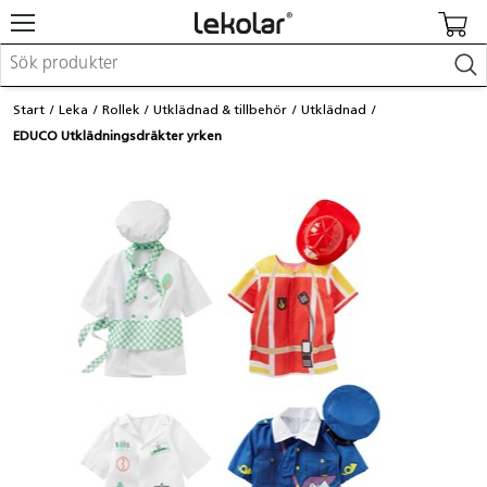
Möbler & inredning
Start
Leka
Rollek
Utklädnad & tillbehör
Utklädnad
Lekplatsutrustning & utemiljö
EDUCO Utklädningsdräkter yrken
Skapa
Leka
Lära
Barnvagnar & småbarnsartiklar
Skolförbrukning & kontorsmaterial
Logga in / Registrera dig
Hitta din säljare
Kontakta Lekolar