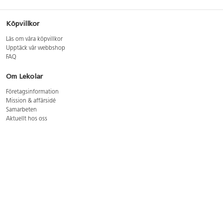
Köpvillkor
Läs om våra köpvillkor
Upptäck vår webbshop
FAQ
Om Lekolar
Företagsinformation
Mission & affärsidé
Samarbeten
Aktuellt hos oss
GDPR
Cookie Policy
Whistleblowing
Lediga jobb
Bruttoprislista lära, skapa, leka 2026-5
Bruttoprislista möbler 2026-3
Bruttoprislista lekplatsutrustning och utemiljö 2026-3
Kontakt
Öppettider kundtjänst: mån-tors 8-17, fre 8-16