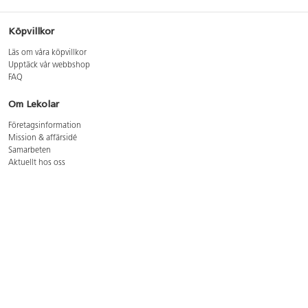
Köpvillkor
Läs om våra köpvillkor
Upptäck vår webbshop
FAQ
Om Lekolar
Företagsinformation
Mission & affärsidé
Samarbeten
Aktuellt hos oss
GDPR
Cookie Policy
Whistleblowing
Lediga jobb
Bruttoprislista lära, skapa, leka 2026-5
Bruttoprislista möbler 2026-3
Bruttoprislista lekplatsutrustning och utemiljö 2026-3
Kontakt
Öppettider kundtjänst: mån-tors 8-17, fre 8-16