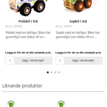
Polisbil i trä
Sopbil i trä
Art.nr: 147072
Art.nr: 147071
A
Polisbil med en lekfigur. Bilen har
Sopbil med en lekfigur. Bilen har
gummihjul som bidrar till en
gummihjul som bidrar till en
tystare lek. Mått: 13x10x7 cm.
tystare lek. Mått: 13x10x7 cm.
Av FSC-märkt trä och gummi.
Av FSC-märkt trä och gummi.
PVC-fri. Från 18 månader.
PVC-fri. Från 18 månader.
Logga in för att se ditt avtalade pris.
Logga in för att se ditt avtalade pris.
L
Lägg i varukorgen
Lägg i varukorgen
Liknande produkter