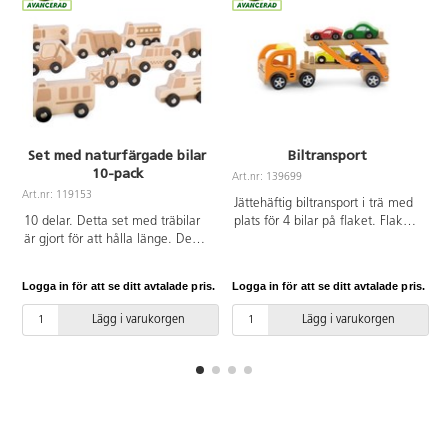
Set med naturfärgade bilar
Biltransport
10-pack
Art.nr: 139699
A
Art.nr: 119153
Jättehäftig biltransport i trä med
10 delar. Detta set med träbilar
plats för 4 bilar på flaket. Flaket
är gjort för att hålla länge. De
sänks ned och bilarna kan lastas
stora delarna gör dem utmärkta
eller lossas. 4 bilar medföljer.
för en liten hand att hantera. Av
Mått: 29x15x8 cm. Av trä. Från 2
Logga in för att se ditt avtalade pris.
Logga in för att se ditt avtalade pris.
L
trä. PVC-fri. Från 2 år.
år.
Lägg i varukorgen
Lägg i varukorgen