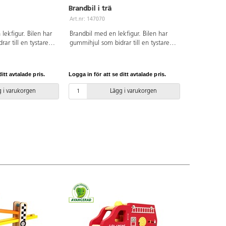
Brandbil i trä
Art.nr: 147070
ekfigur. Bilen har
Brandbil med en lekfigur. Bilen har
ar till en tystare
gummihjul som bidrar till en tystare
x7 cm. Av FSC-märkt
lek. Mått: 13x10x7 cm. Av FSC-märkt
C-fri. Från 18
trä och gummi. PVC-fri. Från 18
månader.
itt avtalade pris.
Logga in för att se ditt avtalade pris.
 i varukorgen
Lägg i varukorgen