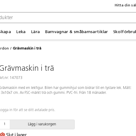
Hitta din sä
Skapa
Leka
Lära
Barnvagnar & småbarnsartiklar
Skolförbru
ordon
Grävmaskin i trä
Grävmaskin i trä
Art.nr: 147073
Grävmaskin med en lekfigur. Bilen har gummihjul som bidrar till en tystare lek. Mått:
13x10x7 cm. Av FSC-märkt trä och gummi. PVC-fri. Från 18 månader.
Logga in för att se ditt avtalade pris.
Lägg i varukorgen
Slut i lager