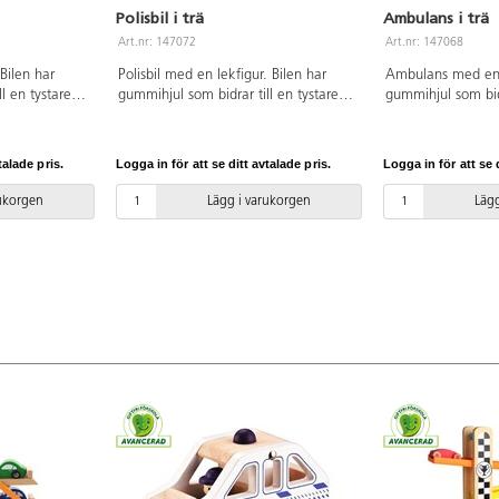
Polisbil i trä
Ambulans i trä
Art.nr: 147072
Art.nr: 147068
Bilen har
Polisbil med en lekfigur. Bilen har
Ambulans med en l
l en tystare
gummihjul som bidrar till en tystare
gummihjul som bidr
. Av FSC-märkt
lek. Mått: 13x10x7 cm. Av FSC-märkt
lek. Mått: 13x10
 Från 18
trä och gummi. PVC-fri. Från 18
trä och gummi. PV
månader.
månader.
talade pris.
Logga in för att se ditt avtalade pris.
Logga in för att se d
rukorgen
Lägg i varukorgen
Lägg