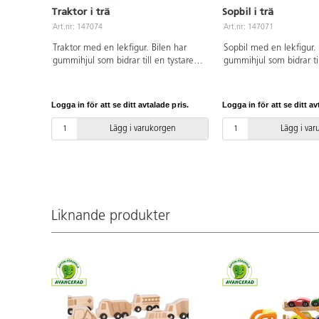
Traktor i trä
Sopbil i trä
Art.nr: 147074
Art.nr: 147071
Traktor med en lekfigur. Bilen har
Sopbil med en lekfigur. 
gummihjul som bidrar till en tystare
gummihjul som bidrar til
lek. Mått: 13x10x7 cm. Av FSC-märkt
lek. Mått: 13x10x7 cm
trä och gummi. PVC-fri. Från 18
trä och gummi. PVC-fri.
månader.
månader.
Logga in för att se ditt avtalade pris.
Logga in för att se ditt av
Lägg i varukorgen
Lägg i va
Liknande produkter