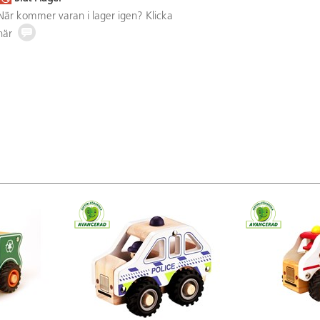
När kommer varan i lager igen? Klicka
här