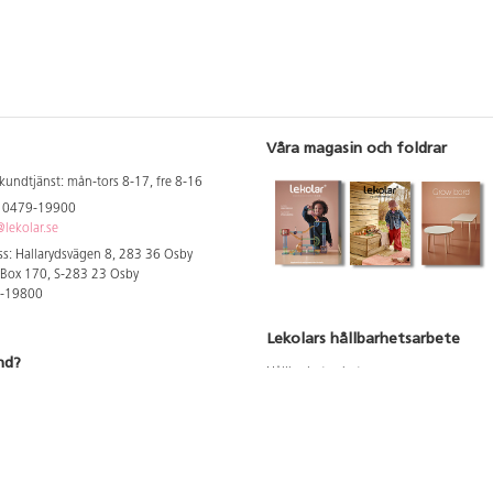
Våra magasin och foldrar
kundtjänst: mån-tors 8-17, fre 8-16
: 0479-19900
lekolar.se
s: Hallarydsvägen 8, 283 36 Osby
 Box 170, S-283 23 Osby
9-19800
Lekolars hållbarhetsarbete
nd?
Hållbarhetsarbete
Hållbarhetsredovisning 2023
 att se dina rabatterade priser
Produktsäkerhet & kvalitet
Giftfri Förskola
a säljare och utbildare