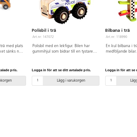
Polisbil i trä
Bilbana i trä
Art.nr: 147072
Art.nr: 118990
i trä med plats
Polisbil med en lekfigur. Bilen har
En kul bilbana i t
laket sänks ned
gummihjul som bidrar till en tystare
medföljande bilar.
ler lossas. 4
lek. Mått: 13x10x7 cm. Av FSC-märkt
den översta rampe
29x15x8 cm. Av
trä och gummi. PVC-fri. Från 18
sig ned, en rolig 
månader.
barnen. Av FSC-mä
talade pris.
Logga in för att se ditt avtalade pris.
Logga in för att se d
Från 18 månader.
rukorgen
Lägg i varukorgen
Lägg