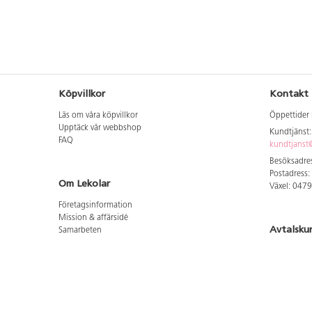
Köpvillkor
Kontakt
Läs om våra köpvillkor
Öppettider 
Upptäck vår webbshop
Kundtjänst
FAQ
kundtjanst@
Besöksadres
Postadress:
Om Lekolar
Växel: 047
Företagsinformation
Mission & affärsidé
Avtalsku
Samarbeten
Aktuellt hos oss
Logga in för
GDPR
Cookie Policy
Whistleblowing
Hitta vår
Lediga jobb
Bruttoprislista lära, skapa, leka 2026-5