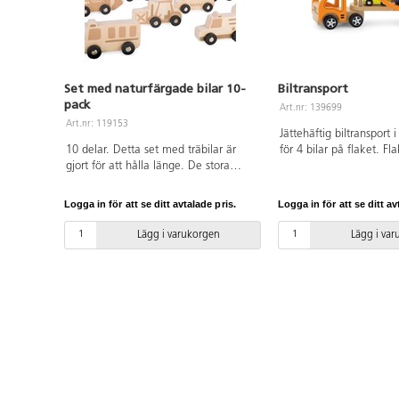
Set med naturfärgade bilar 10-
Biltransport
pack
Art.nr: 139699
Art.nr: 119153
Jättehäftig biltransport 
10 delar. Detta set med träbilar är
för 4 bilar på flaket. F
gjort för att hålla länge. De stora
och bilarna kan lastas el
delarna gör dem utmärkta för en liten
bilar medföljer. Mått: 
hand att hantera. Av trä. PVC-fri.
trä. Från 2 år.
Logga in för att se ditt avtalade pris.
Logga in för att se ditt av
Från 2 år.
Lägg i varukorgen
Lägg i va