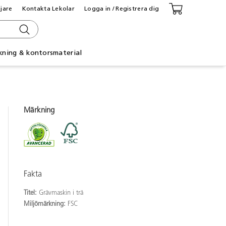
ljare
Kontakta Lekolar
Logga in / Registrera dig
kning & kontorsmaterial
Märkning
Fakta
Titel:
Grävmaskin i trä
Miljömärkning:
FSC