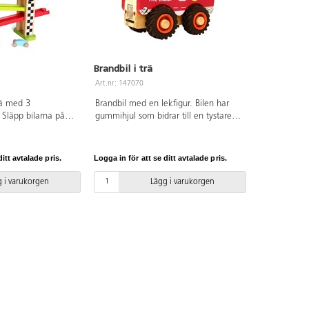
Brandbil i trä
Art.nr: 147070
rä med 3
Brandbil med en lekfigur. Bilen har
 Släpp bilarna på
gummihjul som bidrar till en tystare
n och se hur de tar
lek. Mått: 13x10x7 cm. Av FSC-märkt
leksak för de mindre
trä och gummi. PVC-fri. Från 18
rkt trä. PVC-fri.
månader.
itt avtalade pris.
Logga in för att se ditt avtalade pris.
 i varukorgen
Lägg i varukorgen