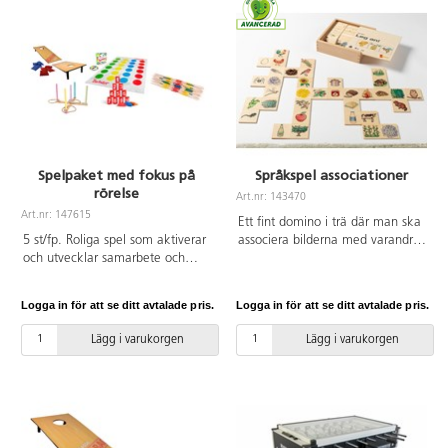
PVC-fri. Från 8 år.
Spelpaket med fokus på
Språkspel associationer
rörelse
Art.nr: 143470
Art.nr: 147615
Ett fint domino i trä där man ska
5 st/fp. Roliga spel som aktiverar
associera bilderna med varandra
och utvecklar samarbete och
och motivera sina val. Det
kommunikation. Innehåller
resulterar i roliga nonsenshistorier
Twister 16525, Stort plockepinn
där fantasin stimuleras. De äldre
Logga in för att se ditt avtalade pris.
Logga in för att se ditt avtalade pris.
34004, Kasta ärtpåsar 137342,
barnen kan jobba med de
Ringkastspel 71881, Tiospel
faktiska kopplingarna där bin hör
Lägg i varukorgen
Lägg i varukorgen
71035.
ihop med honung och varför det
är så. Spelet innehåller 70 bilder
och måtten på dem är 6x6 cm.
Från 4 år.