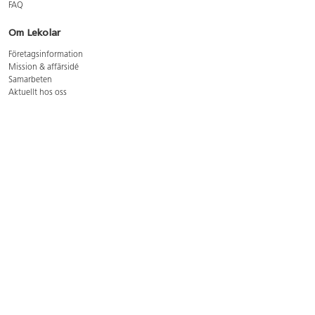
FAQ
Om Lekolar
Företagsinformation
Mission & affärsidé
Samarbeten
Aktuellt hos oss
GDPR
Cookie Policy
Whistleblowing
Lediga jobb
Bruttoprislista lära, skapa, leka 2026-5
Bruttoprislista möbler 2026-3
Bruttoprislista lekplatsutrustning och utemiljö 2026-3
Kontakt
Öppettider kundtjänst: mån-tors 8-17, fre 8-16
Kundtjänst: 0479-19900
kundtjanst@lekolar.se
Besöksadress: Hallarydsvägen 8, 283 36 Osby
Postadress: Box 170, S-283 23 Osby
Växel: 0479-19800