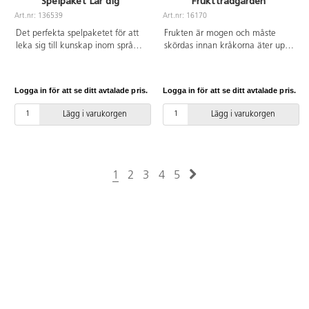
Spelpaket Lär dig
Fruktträdgården
Art.nr: 136539
Art.nr: 16170
Det perfekta spelpaketet för att
Frukten är mogen och måste
leka sig till kunskap inom språk
skördas innan kråkorna äter upp
och matematik. Innehåller spelen
den. För 1-6 spelare. Speltid 15
130041 Lär dig siffror, 130042 Lär
min. Omslaget är på tyska, detta
dig färg och form, 130043 Lär dig
påverkar ej spelet. Spelregler
Logga in för att se ditt avtalade pris.
Logga in för att se ditt avtalade pris.
bokstäver och ord, 136524 Lär
laddas ner från webben. PVC-fri.
dig engelska och 136525 Lär dig
Från 3 år.
Lägg i varukorgen
Lägg i varukorgen
läsa. PVC-fri. Rekommenderade
från 3 år.
1
2
3
4
5