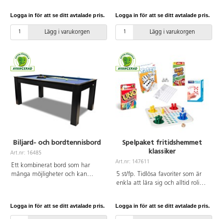
spelpjäser. Spelbrädet är tillverkat
blir av med din hög. Den som
av FSC-märkt trä, samt
först är klar vinner. För 2-6
Logga in för att se ditt avtalade pris.
Logga in för att se ditt avtalade pris.
ytbehandlat med hård lack.
spelare. Av FSC-märkt kartong.
Speltid ca 20 min. För 2-4
PVC-fri. Från 7 år.
Lägg i varukorgen
Lägg i varukorgen
spelare. PVC-fri. Från 4 år.
Biljard- och bordtennisbord
Spelpaket fritidshemmet
klassiker
Art.nr: 16485
Art.nr: 147611
Ett kombinerat bord som har
många möjligheter och kan
5 st/fp. Tidlösa favoriter som är
användas både till biljard och
enkla att lära sig och alltid roliga
bordtennis. Stabil konstruktion i
att spela. Innehåller Skip-Bo spel
MDF. Justerbara ben. Lämpligt för
72328, Uno 72355, Kortlek
Logga in för att se ditt avtalade pris.
Logga in för att se ditt avtalade pris.
skolor och fritidshem.
72348, Fiaspel 53101, Yatzy
Biljardbollar, 2 köer 140 cm,
72542. PVC-fri.