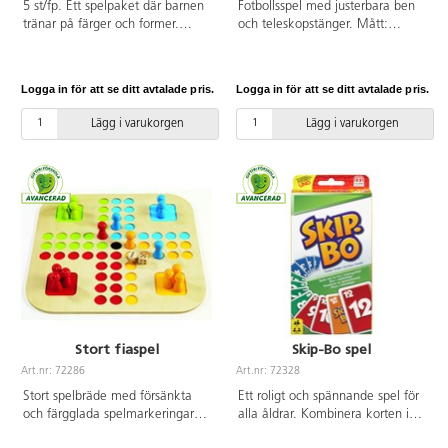
5 st/fp. Ett spelpaket där barnen
Fotbollsspel med justerbara ben
tränar på färger och former.
och teleskopstänger. Mått:
Innehåller Kluriga ekorren
138X65x88 cm. Vikt 32 kg. Av
130014, Tempo 16429, Fånga
trä och aluminum. Levereras
ballongerna 16709, Mina första
omonterat. PVC-fri. Från 7 år
Logga in för att se ditt avtalade pris.
Logga in för att se ditt avtalade pris.
spel Fruktträdgården 16527 och
137688 Hitta fisken. PVC-fri.
Lägg i varukorgen
Lägg i varukorgen
Rekommenderade för 2-6 år.
Stort fiaspel
Skip-Bo spel
Art.nr: 72286
Art.nr: 72328
Stort spelbräde med försänkta
Ett roligt och spännande spel för
och färgglada spelmarkeringar
alla åldrar. Kombinera korten i
samt greppvänliga robusta
sekvensordning, 1-12, så att du