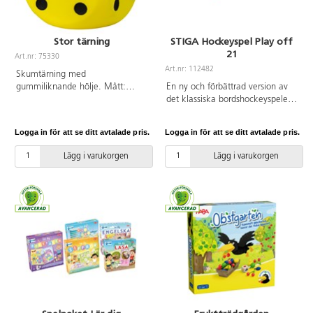
Stor tärning
STIGA Hockeyspel Play off
21
Art.nr: 75330
Art.nr: 112482
Skumtärning med
gummiliknande hölje. Mått:
En ny och förbättrad version av
16x16 cm. Av polyuretan. PVC-
det klassiska bordshockeyspelet:
fri.
det har nu 25 % tjockare is, nya
puckar samt nya mål. Du
Logga in för att se ditt avtalade pris.
Logga in för att se ditt avtalade pris.
kontrollerar spelarna och skjuter
pucken med hjälp av stänger.
Lägg i varukorgen
Lägg i varukorgen
Sverige mot Finland/Canada.
Snabb och enkel montering. För
två spelare. Storlek: 96x50 cm.
PVC-fri.