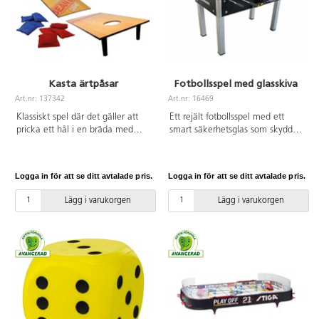
Kasta ärtpåsar
Fotbollsspel med glasskiva
Art.nr: 137342
Art.nr: 16469
Klassiskt spel där det gäller att
Ett rejält fotbollsspel med ett
pricka ett hål i en bräda med
smart säkerhetsglas som skyddar
ärtpåsar, även kallat corn hole.
så att inte bollen far i väg och är
Två brädor och åtta ärtpåsar
fastskruvat i en aluminiumram.
ingår. Kasta ärtpåsarna på
En stabil och tålig konstruktion
Logga in för att se ditt avtalade pris.
Logga in för att se ditt avtalade pris.
brädan och försök få 21 poäng.
som lämpar sig för offentliga
Enkla spelregler gör att spelare i
miljöer. Bordets stomme är i trä,
Lägg i varukorgen
Lägg i varukorgen
alla åldrar kan vara med. Spelet
benen är i metall, 27 mm
kan spelas var som helst, bara du
laminat och teleskopiska stänger.
har ett plant underlag. Brädorna
Tillverkas i Europa. Spelyta
är 60x30 cm. För 2 spelare. Av
115x70. Del montering av ben
MDF, PS och nylon. Från 3 år.
och stänger krävs. Vikt 135 kg.