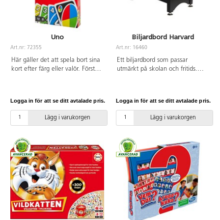
Uno
Biljardbord Harvard
Art.nr: 72355
Art.nr: 16460
Här gäller det att spela bort sina
Ett biljardbord som passar
kort efter färg eller valör. Först
utmärkt på skolan och fritids.
färdig vinner omgången, men
Bordet har justerbara ben och
glöm inte att säga "Uno" innan
automatisk bollretur. Yttermått:
sista rundan. För 2-10 spelare. Av
213x118x80 cm, spelyta
Logga in för att se ditt avtalade pris.
Logga in för att se ditt avtalade pris.
FSC-märkt kartong. PVC-fri. Från
192x96 cm. Spelyta av laminerad
7 år.
MDF. Startkit med 2 köer
Lägg i varukorgen
Lägg i varukorgen
147 cm, 1 bollset 57 mm, 1
triangel, krita och borste är
inkludertat. Vikt 82 kg. Endast
benen kräver montering. PVC-fri.