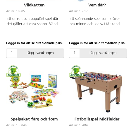
Vildkatten
Vem där?
Art.nr: 16905
Art.nr: 16617
Ett enkelt och populärt spel där
Ett spännande spel som kräver
det gäller att vara snabb. Vänd
bra minne och logiskt tänkande.
på det lilla bildkortet och se vem
Kan du gissa vem den mystiska
som först hittar motsvarande
personen är? För 2 spelare. Från
motiv på stora runda spelplanen.
6 år.
Logga in för att se ditt avtalade pris.
Logga in för att se ditt avtalade pris.
Tränar koncentration och visuell
perception. Med 300 bildkort. För
Lägg i varukorgen
Lägg i varukorgen
2-6 spelare. Av ingående FSC-
märkt kartong. PVC-fri. Från 5 år.
Spelpaket färg och form
Fotbollsspel Midfielder
Art.nr: 130046
Art.nr: 16484