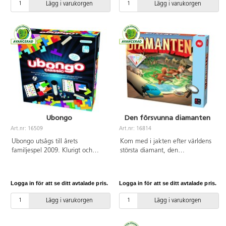
Lägg i varukorgen
Lägg i varukorgen
triangel, kritor, borste,
bordtennisbollar, bordtennisnät
med stolpar och 2
bordtennisracketar ingår. Mått:
B101xL184xH80 cm. Spelyta
biljard 168x87 cm, bordtennis
184x101 cm. PVC-fri. Levereras
omonterat. Från 7 år.
Ubongo
Den försvunna diamanten
Art.nr: 16509
Art.nr: 16814
Ubongo utsågs till årets
Kom med i jakten efter världens
familjespel 2009. Klurigt och
största diamant, den
utmanande med pusselbitar i tre
sägenomspunna Afrikas stjärna,
eller fyra bitar i olika former. Den
kors och tvärs över den
spelare som först lyckas lösa det
afrikanska kontinenten. 2-5
Logga in för att se ditt avtalade pris.
Logga in för att se ditt avtalade pris.
kluriga pusslet vinner juveler. När
spelare. Speltid ca 30-60 min.
spelet är slut, vinner den spelare
PVC-fri. Från 6 år.
Lägg i varukorgen
Lägg i varukorgen
med flest juveler i samma färg.
För 2-4 spelare. Speltid ca 30
min. Av FSC-märkt kartong.