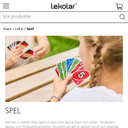
Möbler & inredning
Start
Leka
Spel
Lekplatsutrustning & utemiljö
Skapa
Leka
Lära
Barnvagnar & småbarnsartiklar
Skolförbrukning & kontorsmaterial
Logga in / Registrera dig
Hitta din säljare
Kontakta Lekolar
SPEL
Här har vi samlat olika typer av spel som passar barn och elever i förskolan,
skolan och fritidsverksamheten. Förutom att det är väldigt roligt och givande