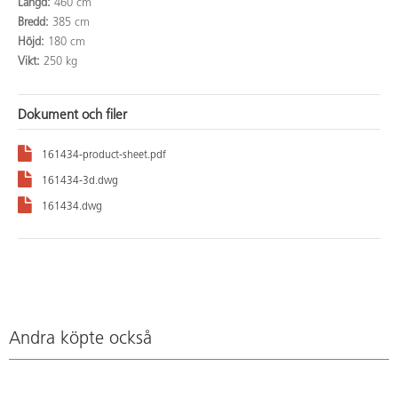
Längd:
460 cm
Bredd:
385 cm
Höjd:
180 cm
Vikt:
250 kg
Dokument och filer
161434-product-sheet.pdf
161434-3d.dwg
161434.dwg
Andra köpte också