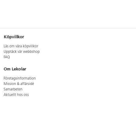
Köpvillkor
Läs om våra köpvillkor
Upptäck vår webbshop
FAQ
Om Lekolar
Företagsinformation
Mission & affärsidé
Samarbeten
Aktuellt hos oss
GDPR
Cookie Policy
Whistleblowing
Lediga jobb
Bruttoprislista lära, skapa, leka 2026-5
Bruttoprislista möbler 2026-3
Bruttoprislista lekplatsutrustning och utemiljö 2026-3