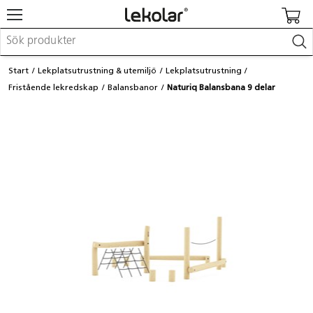
Möbler & inredning
Start
Lekplatsutrustning & utemiljö
Lekplatsutrustning
Lekplatsutrustning & utemiljö
Fristående lekredskap
Balansbanor
Naturiq Balansbana 9 delar
Skapa
Leka
Lära
Barnvagnar & småbarnsartiklar
Skolförbrukning & kontorsmaterial
Logga in / Registrera dig
Hitta din säljare
Kontakta Lekolar