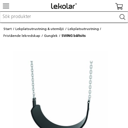
Möbler & inredning
Start
Lekplatsutrustning & utemiljö
Lekplatsutrustning
Lekplatsutrustning & utemiljö
Fristående lekredskap
Gunglek
SWING bältsits
Skapa
Leka
Lära
Barnvagnar & småbarnsartiklar
Skolförbrukning & kontorsmaterial
Logga in / Registrera dig
Hitta din säljare
Kontakta Lekolar