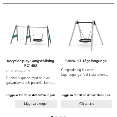
Recycled:play Gungställning
SWING ST fågelbogunga
RC1492
Gungställning inklusive
Art.nr: 151576-139
A
fågelbogunga. Vid installation
Dubbel A-gunga med balk av
ska alltid den medföljande
galvaniserat och pulverlackerat
manualen användas. Den
stål med en fågelbogunga och
senaste versionen finns att tillgå
en platt gungsits. Denna
på begäran. Leverantörens
Logga in för att se ditt avtalade pris.
Logga in för att se ditt avtalade pris.
L
konstruktion är baserad på 100
artikelnummer ST1423 Inkluderar
% återvunnet material. Alla
markförankring K1.
Lägg i varukorgen
Välj variant
stolpar är tillverkade av
återvunnen textil. Några av
många fördelar med detta