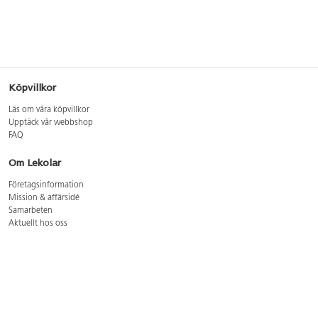
Köpvillkor
Läs om våra köpvillkor
Upptäck vår webbshop
FAQ
Om Lekolar
Företagsinformation
Mission & affärsidé
Samarbeten
Aktuellt hos oss
GDPR
Cookie Policy
Whistleblowing
Lediga jobb
Bruttoprislista lära, skapa, leka 2026-5
Bruttoprislista möbler 2026-3
Bruttoprislista lekplatsutrustning och utemiljö 2026-3