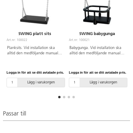
SWING platt sits
SWING babygunga
Art.nr: 100022
Art.nr: 100021
Planksits. Vid installation ska
Babygunga. Vid installation ska
alltid den medföljande manualen
alltid den medföljande manualen
användas. Den senaste versionen
användas. Den senaste versionen
finns att tillgå på begäran.
finns att tillgå på begäran.
Leverantörens artikelnummer
Leverantörens artikelnummer
Logga in för att se ditt avtalade pris.
Logga in för att se ditt avtalade pris.
L
SWING R1
SWING R2
Lägg i varukorgen
Lägg i varukorgen
Passar till