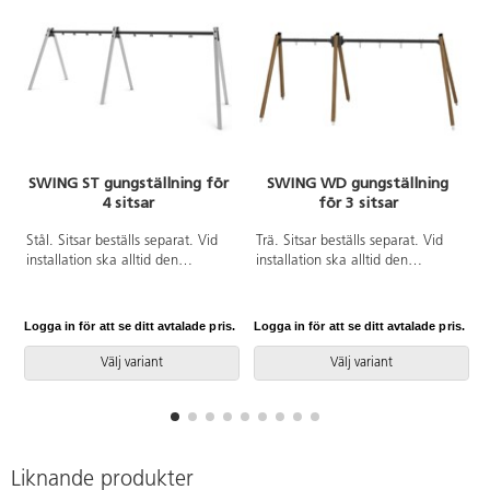
SWING ST gungställning för
SWING WD gungställning
4 sitsar
för 3 sitsar
Stål. Sitsar beställs separat. Vid
Trä. Sitsar beställs separat. Vid
installation ska alltid den
installation ska alltid den
medföljande manualen
medföljande manualen
användas. Den senaste versionen
användas. Den senaste versionen
finns att tillgå på begäran.
finns att tillgå på begäran.
Logga in för att se ditt avtalade pris.
Logga in för att se ditt avtalade pris.
L
Leverantörens artikelnummer
Leverantörens artikelnummer
ST1424-frame Inkluderar
WD1491-frame Inkluderar
Välj variant
Välj variant
markförankring K1.
markförankring K1.
Liknande produkter