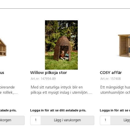
 för
med en oljebaserad lack. För
möjligheterna till 
 omonterad.
markförankring behövs 4 st av
hinderbana.
161297, eller 151133 för ytmontering.
Levereras omonterad.
hus
Willow pilkoja stor
COSY affär
Art.nr: 147954-89
Art.nr: 157408
pirerande
Med sitt naturliga intryck blir en
Ett mångsidigt hu
e rolllek,
pilkoja ett mysigt inslag i utemiljön.
utomhusmiljön och 
der. Det
Den större kojan är öppen för olika
oändlig fantasifull
kets runda
typer av lek och kan inspirera till
kan passa både so
ch färg och
både fantasifull rollek, läshörna eller
marknadsstånd, et
talade pris.
Logga in för att se ditt avtalade pris.
Logga in för att se d
oriska
som reträttplats om man vill dra sig
liten vrå. På frams
rar det
undan en stund. Pilen är helt
fönster som kan f
rukorgen
Lägg i varukorgen
Lägg
n generösa höjd
obehandlad, se över och klipp bort
och den är även u
yggda bänkar
eventuella utstickande kvistar
griffeltavlor. Av F