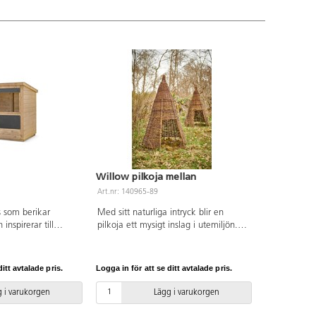
en varierad
som stimulerar det visuella sinnet.
Barnen tar sig upp på plattformen via
två trappor med räcke. Tillverkad av
FSC-certifierad furu som är
ytbehandlad med en vattenbaserad
lack. För markförankring behövs 4 st
av 161297, eller 151133 för
ytmontering. Levereras omonterad.
Willow pilkoja mellan
Art.nr: 140965-89
s som berikar
Med sitt naturliga intryck blir en
inspirerar till
pilkoja ett mysigt inslag i utemiljön.
 lek. Det lilla huset
Kojan är öppen för olika typer av lek
m affär,
och kan inspirera till både fantasifull
t hem eller en lugn
rollek, läshörna eller som reträttplats
itt avtalade pris.
Logga in för att se ditt avtalade pris.
idan är det ett stort
om man vill dra sig undan en stund.
ungera som en disk
Pilen är helt obehandlad, se över och
 i varukorgen
Lägg i varukorgen
trustad med två
klipp bort eventuella utstickande
SC-certifierad furu
kvistar regelbundet. Placeras med 1,5