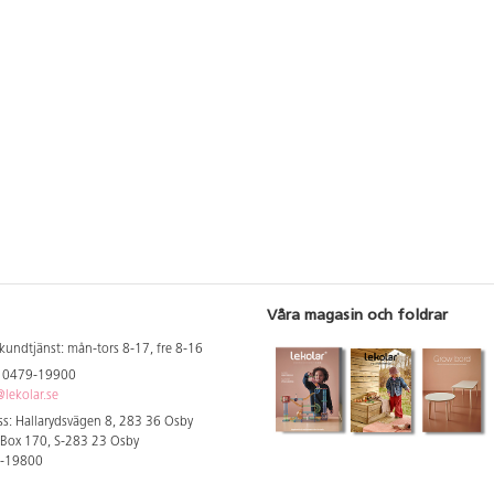
ats för barn
regelbundet. Placeras med 1,5 m
som är ytbehandl
eller bara
avstånd från andra objekt på
vattenbaserad lac
 Bakväggen
skolgården om inget annat anges.
väggförankring beh
 upphängning
151133, eller för
för kreativt
behövs 4 st av 16
SC certifierad
omonterat.
ad med en
 bästa
ar vi att man
je år. För
4 st av
r ytmontering.
Våra magasin och foldrar
kundtjänst: mån-tors 8-17, fre 8-16
: 0479-19900
lekolar.se
s: Hallarydsvägen 8, 283 36 Osby
 Box 170, S-283 23 Osby
9-19800