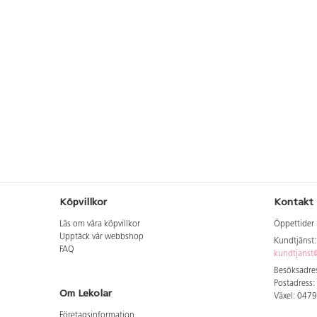
erbjuder den gott om pl
att sitta och läsa, leka 
koppla av tillsammans.
har träslanor för enkel
av böcker eller material 
lärande. Tillverkad av F
furu som är ytbehandl
vattenbaserad lack. För
hållbarhet rekommender
behandlar produkten var
markförankring behövs 
151134, eller 151133 fö
Levereras omonterad.
Köpvillkor
Kontakt
Läs om våra köpvillkor
Öppettider 
Upptäck vår webbshop
Kundtjänst
FAQ
kundtjanst@
Besöksadres
Postadress:
Om Lekolar
Växel: 047
Företagsinformation