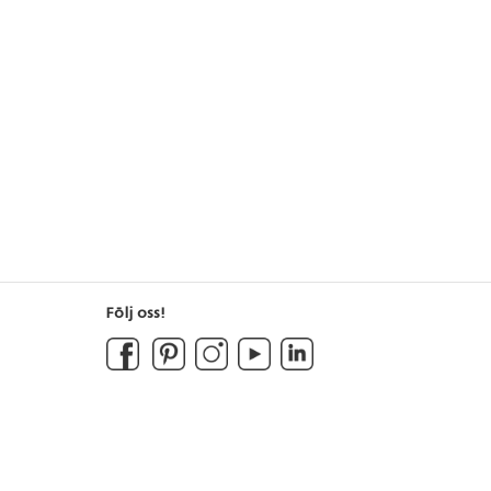
ad med en
m avstånd från andra objekt på
k. För
skolgården om inget annat anges.
övs 2 st av artnr
 markförankring
1297. Levereras
Följ oss!