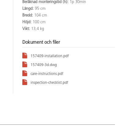
Beräknad monteringstid (h):
1p 30min
Längd:
95 cm
Bredd:
104 cm
Höjd:
100 cm
Vikt:
13,4 kg
Dokument och filer
157409-installation.pdf
157409-3d.dwg
care-instructions.pdf
inspection-checklist.pdf