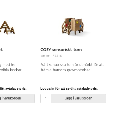
et
COSY sensoriskt torn
Art.nr: 157416
g med tre
Vårt sensoriska torn är utmärkt för att
exibla bockar
främja barnens grovmotoriska
iv lek i
utveckling, koordination och balans.
ckarna är i 3 olika
Det erbjuder oändliga timmar av lek
ör olika slags
och rörelse i utemiljön och är ett
itt avtalade pris.
Logga in för att se ditt avtalade pris.
a en hinderbana
mångsidigt inslag som enkelt kan
 balansera eller
integreras i rolleken. Tornet stimulerar
 i varukorgen
Lägg i varukorgen
lig rollek.
barnen till aktiv och underhållande
-certifierad furu
lek medan de springer runt och
handlad. Tas in när
utforskar de spännande
Höjd på bockarna är
titthålsfönstren. När ljuset bryts
 79 cm. Köp gärna
genom det färgade plexiglaset skapas
för att utöka
fantastiska sensoriska upplevelser