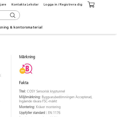
ljare
Kontakta Lekolar
Logga in / Registrera dig
kning & kontorsmaterial
Märkning
k
Fakta
Titel:
COSY Sensorisk kryptunnel
Miljömärkning:
Byggvarubedömningen Accepterad,
.
Ingående råvara FSC-märkt
Montering:
Kräver montering
Uppfyller standard :
EN:1176