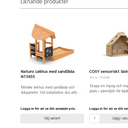
Liknande produkter
av 151134, eller 151133
ytmontering. Levereras
Naturo Lekhus med sandlåda
COSY sensoriskt läs
NT3655
Art.nr: 163596
Skapa en mysig och ins
Mindre lekhus med sandlåda och
plats i utemiljön för båd
lekpaneler. Vid installation ska alltid
samspel och lugna stun
den medföljande manualen
färgade plexiglaset i ta
användas. Den senaste versionen
fönster släpper in ljus o
finns att tillgå på begäran. Inkluderar
Logga in för att se ditt avtalade pris.
Logga in för att se ditt av
skapar fantastiska sens
markförankring K1.
upplevelser som stimule
Välj variant
Lägg i va
visuella sinnet. Med si
på 189 cm och två inb