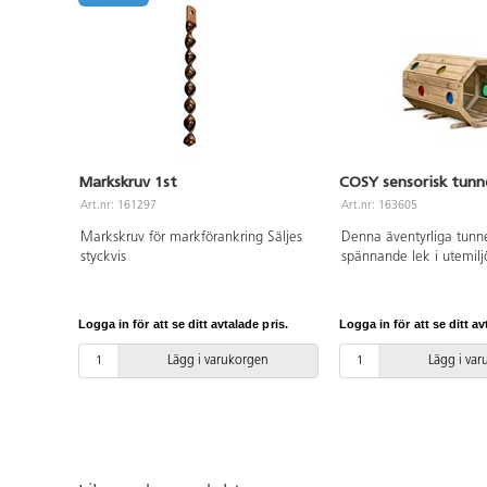
Markskruv 1st
COSY sensorisk tunn
Art.nr: 161297
Art.nr: 163605
Markskruv för markförankring Säljes
Denna äventyrliga tunne
styckvis
spännande lek i utemilj
kurragömma, tittut-lek o
rollek. Tunneln uppmuntr
och att utveckla balans
Logga in för att se ditt avtalade pris.
Logga in för att se ditt av
och grovmotorik. Det f
plexiglaset i tunnelns r
Lägg i varukorgen
Lägg i va
släpper in ljus och färg
fantastiska sensoriska u
som stimulerar det visue
Tillverkad av FSC certif
är ytbehandlad med en 
lack. För markförankrin