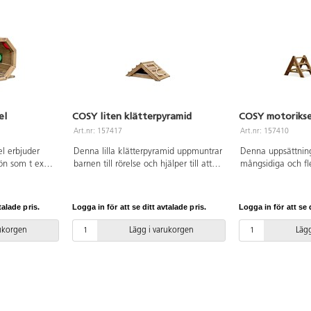
el
COSY liten klätterpyramid
COSY motoriks
Art.nr: 157417
Art.nr: 157410
l erbjuder
Denna lilla klätterpyramid uppmuntrar
Denna uppsättnin
ön som t ex
barnen till rörelse och hjälper till att
mångsidiga och fl
ch fantasifull
utveckla deras motorik och stryka.
uppmuntrar till akt
ar till rörelse
Med sin låga höjd erbjuder den en
utomhusmiljön. Bo
, koordination
lagom utmaning som håller barnen
höjder och öppna f
talade pris.
Logga in för att se ditt avtalade pris.
Logga in för att se d
ärgade
både trygga och engagerade. Det
användning. Skap
unda fönster
finns flera sätt för barnen att klättra
genom att klättra,
rukorgen
Lägg i varukorgen
Lägg
 och skapar
och krypa över pyramiden vilket gör
använd för äventyr
pplevelser
den lämplig för barn med olika
Tillverkade av FSC
lla sinnet.
förmågor. Att nå toppen ger barnen
som är rötskyddbe
ierad furu som
en känsla av stolthet och stärker
de inte används. 
oljebaserad
deras självförtroende. Tillverkad av
50 cm, 64 cm och
g behövs 4 st
FSC-certifierat trä som är ytbehandlad
till plank 161298 