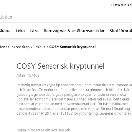
Hitta din sä
Skapa
Leka
Lära
Barnvagnar & småbarnsartiklar
Skolförbru
tående lekredskap
Lekhus
COSY Sensorisk kryptunnel
COSY Sensorisk kryptunnel
Art.nr: 157409
En mysig tunnel att krypa igenom och som uppmuntrar till aktiv utomhusle
och är perfekt för motorisk träning eller att leka gömme och tittut-lek. När
ljuset bryts genom det färgade plexiglaset skapas fantastiska sensoriska
upplevelser som stimulerar det visuella sinnet. Tillverkad av FSC-certifierad
furu som är ytbehandlad med en vattenbaserad lack. För bästa hållbarhet
rekommenderar att man behandlar produkten varje år. För markförankring
behövs 4 st av 161297, eller 151133 för ytmontering. Levereras omonterad
Logga in för att se ditt avtalade pris.