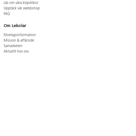
Läs om våra köpvillkor
Upptäck vår webbshop
FAQ
Om Lekolar
Företagsinformation
Mission & affärsidé
Samarbeten
Aktuellt hos oss
GDPR
Cookie Policy
Whistleblowing
Lediga jobb
Bruttoprislista lära, skapa, leka 2026-5
Bruttoprislista möbler 2026-3
Bruttoprislista lekplatsutrustning och utemiljö 2026-3
Kontakt
Öppettider kundtjänst: mån-tors 8-17, fre 8-16
Kundtjänst: 0479-19900
kundtjanst@lekolar.se
Besöksadress: Hallarydsvägen 8, 283 36 Osby