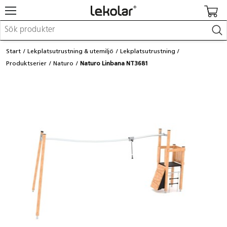
Möbler & inredning
Start
Lekplatsutrustning & utemiljö
Lekplatsutrustning
Lekplatsutrustning & utemiljö
Produktserier
Naturo
Naturo Linbana NT3681
Skapa
Leka
Lära
Barnvagnar & småbarnsartiklar
Skolförbrukning & kontorsmaterial
Logga in / Registrera dig
Hitta din säljare
Kontakta Lekolar