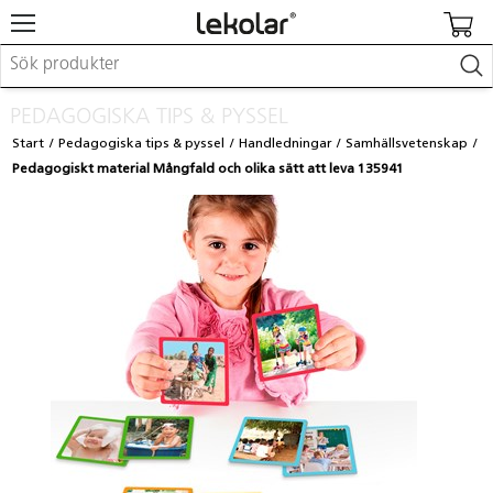
Möbler & inredning
PEDAGOGISKA TIPS & PYSSEL
Lekplatsutrustning & utemiljö
Start
Pedagogiska tips & pyssel
Handledningar
Samhällsvetenskap
Skapa
Pedagogiskt material Mångfald och olika sätt att leva 135941
Leka
Lära
Barnvagnar & småbarnsartiklar
Skolförbrukning & kontorsmaterial
Logga in / Registrera dig
Hitta din säljare
Kontakta Lekolar