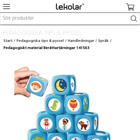
Möbler & inredning
PEDAGOGISKA TIPS & PYSSEL
Lekplatsutrustning & utemiljö
Start
Pedagogiska tips & pyssel
Handledningar
Språk
Skapa
Pedagogiskt material Berättartärningar 141563
Leka
Lära
Barnvagnar & småbarnsartiklar
Skolförbrukning & kontorsmaterial
Logga in / Registrera dig
Hitta din säljare
Kontakta Lekolar