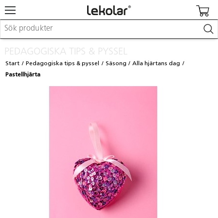
Möbler & inredning
PEDAGOGISKA TIPS & PYSSEL
Lekplatsutrustning & utemiljö
Start
Pedagogiska tips & pyssel
Säsong
Alla hjärtans dag
Skapa
Pastellhjärta
Leka
Lära
Barnvagnar & småbarnsartiklar
Skolförbrukning & kontorsmaterial
Logga in / Registrera dig
Hitta din säljare
Kontakta Lekolar