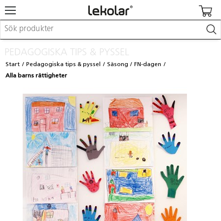
Möbler & inredning
PEDAGOGISKA TIPS & PYSSEL
Lekplatsutrustning & utemiljö
Start
Pedagogiska tips & pyssel
Säsong
FN-dagen
Skapa
Alla barns rättigheter
Leka
Lära
Barnvagnar & småbarnsartiklar
Skolförbrukning & kontorsmaterial
Logga in / Registrera dig
Hitta din säljare
Kontakta Lekolar