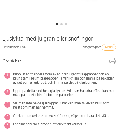
Ljuslykta med julgran eller snöflingor
Tipsnummer: 1782
Svårighetsgrad:
Medel
Gör så här
Klipp ut en triangel i form av en gran i grönt kräppapper och en
brun stam i brunt kräppapper. Ta vanligt lim och limma på baksidan
av det som är urklippt, och limma på det på glasburken.
Upprepa detta runt hela glaslyktan. Vill man ha extra effekt kan man
måla på lite effektsnö i botten på burken.
Vill man inte ha de ljuskoppar vi har kan man ta vilken burk som
helst som man har hemma.
Önskar man dekorera med snöflingor, väljer man bara det istället.
För allas säkerhet, använd ett elektriskt värmeljus.