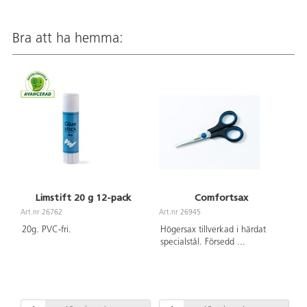
Bra att ha hemma:
Limstift 20 g 12-pack
Comfortsax
Art.nr 26762
Art.nr 26945
20g. PVC-fri.
Högersax tillverkad i härdat
specialstål. Försedd
...