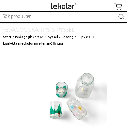
Möbler & inredning
PEDAGOGISKA TIPS & PYSSEL
Lekplatsutrustning & utemiljö
Start
Pedagogiska tips & pyssel
Säsong
Julpyssel
Skapa
Ljuslykta med julgran eller snöflingor
Leka
Lära
Barnvagnar & småbarnsartiklar
Skolförbrukning & kontorsmaterial
Logga in / Registrera dig
Hitta din säljare
Kontakta Lekolar