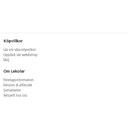
Köpvillkor
Läs om våra köpvillkor
Upptäck vår webbshop
FAQ
Om Lekolar
Företagsinformation
Mission & affärsidé
Samarbeten
Aktuellt hos oss
GDPR
Cookie Policy
Whistleblowing
Lediga jobb
Bruttoprislista lära, skapa, leka 2026-5
Bruttoprislista möbler 2026-3