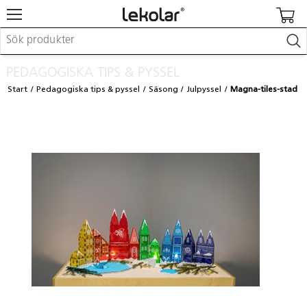
Möbler & inredning
PEDAGOGISKA TIPS & PYSSEL
Lekplatsutrustning & utemiljö
Start
Pedagogiska tips & pyssel
Säsong
Julpyssel
Magna-tiles-stad
Skapa
Leka
Lära
Barnvagnar & småbarnsartiklar
Skolförbrukning & kontorsmaterial
Logga in / Registrera dig
Hitta din säljare
Kontakta Lekolar