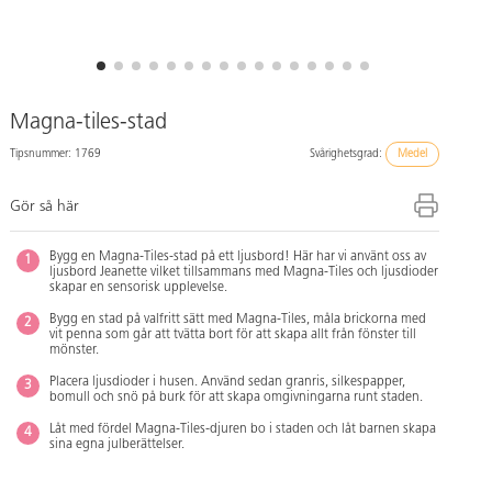
Magna-tiles-stad
Tipsnummer: 1769
Svårighetsgrad:
Medel
Gör så här
Bygg en Magna-Tiles-stad på ett ljusbord! Här har vi använt oss av
ljusbord Jeanette vilket tillsammans med Magna-Tiles och ljusdioder
skapar en sensorisk upplevelse.
Bygg en stad på valfritt sätt med Magna-Tiles, måla brickorna med
vit penna som går att tvätta bort för att skapa allt från fönster till
mönster.
Placera ljusdioder i husen. Använd sedan granris, silkespapper,
bomull och snö på burk för att skapa omgivningarna runt staden.
Låt med fördel Magna-Tiles-djuren bo i staden och låt barnen skapa
sina egna julberättelser.