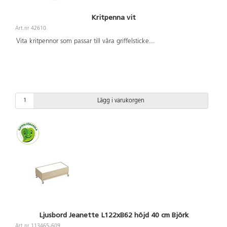
Kritpenna vit
Art.nr 42610
Vita kritpennor som passar till våra griffelsticke
...
Lägg i varukorgen
Ljusbord Jeanette L122xB62 höjd 40 cm Björk
Art.nr 113465-609