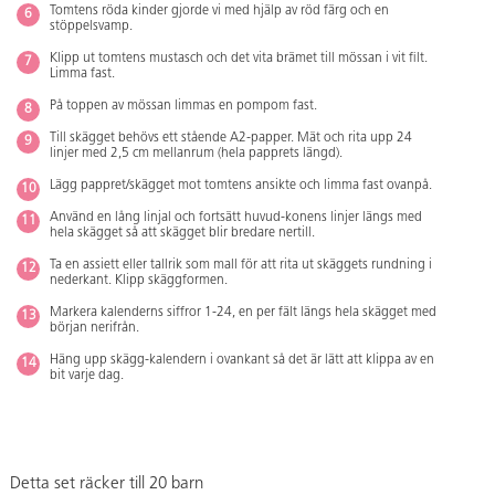
Tomtens röda kinder gjorde vi med hjälp av röd färg och en
stöppelsvamp.
Klipp ut tomtens mustasch och det vita brämet till mössan i vit filt.
Limma fast.
På toppen av mössan limmas en pompom fast.
Till skägget behövs ett stående A2-papper. Mät och rita upp 24
linjer med 2,5 cm mellanrum (hela papprets längd).
Lägg pappret/skägget mot tomtens ansikte och limma fast ovanpå.
Använd en lång linjal och fortsätt huvud-konens linjer längs med
hela skägget så att skägget blir bredare nertill.
Ta en assiett eller tallrik som mall för att rita ut skäggets rundning i
nederkant. Klipp skäggformen.
Markera kalenderns siffror 1-24, en per fält längs hela skägget med
början nerifrån.
Häng upp skägg-kalendern i ovankant så det är lätt att klippa av en
bit varje dag.
Detta set räcker till 20 barn