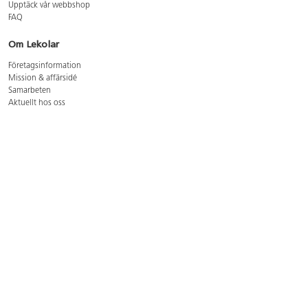
Upptäck vår webbshop
FAQ
Om Lekolar
Företagsinformation
Mission & affärsidé
Samarbeten
Aktuellt hos oss
GDPR
Cookie Policy
Whistleblowing
Lediga jobb
Bruttoprislista lära, skapa, leka 2026-5
Bruttoprislista möbler 2026-3
Bruttoprislista lekplatsutrustning och utemiljö 2026-3
Kontakt
Öppettider kundtjänst: mån-tors 8-17, fre 8-16
Kundtjänst: 0479-19900
kundtjanst@lekolar.se
Besöksadress: Hallarydsvägen 8, 283 36 Osby
Postadress: Box 170, S-283 23 Osby