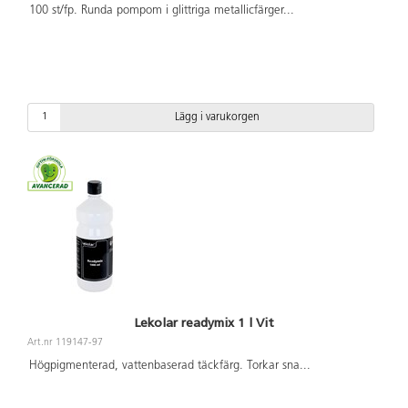
100 st/fp. Runda pompom i glittriga metallicfärger
...
Lägg i varukorgen
Lekolar readymix 1 l Vit
Art.nr 119147-97
Högpigmenterad, vattenbaserad täckfärg. Torkar sna
...