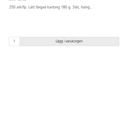
Art.nr 48708
250 ark/fp. Lätt färgad kartong 180 g. Slät, halvg
...
Lägg i varukorgen