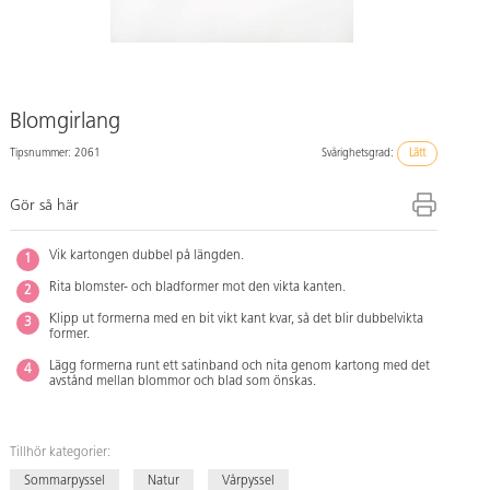
Blomgirlang
Tipsnummer: 2061
Svårighetsgrad:
Lätt
Gör så här
Vik kartongen dubbel på längden.
Rita blomster- och bladformer mot den vikta kanten.
Klipp ut formerna med en bit vikt kant kvar, så det blir dubbelvikta
former.
Lägg formerna runt ett satinband och nita genom kartong med det
avstånd mellan blommor och blad som önskas.
Tillhör kategorier:
Sommarpyssel
Natur
Vårpyssel