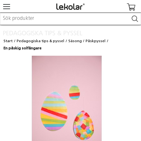
Möbler & inredning
PEDAGOGISKA TIPS & PYSSEL
Lekplatsutrustning & utemiljö
Start
Pedagogiska tips & pyssel
Säsong
Påskpyssel
Skapa
En påskig solfångare
Leka
Lära
Barnvagnar & småbarnsartiklar
Skolförbrukning & kontorsmaterial
Logga in / Registrera dig
Hitta din säljare
Kontakta Lekolar