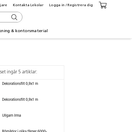
ljare
Kontakta Lekolar
Logga in / Registrera dig
kning & kontorsmaterial
 set ingår 5 artiklar:
Dekorationsfilt 0,9x1 m
Dekorationsfilt 0,9x1 m
Ullgarn Irma
Rörpärlor i olika färger 6000-