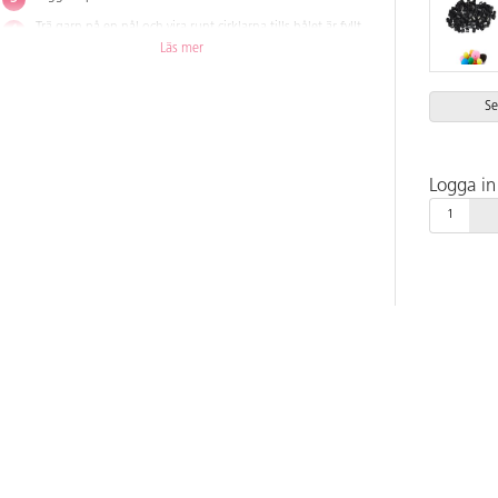
Trä garn på en nål och vira runt cirklarna tills hålet är fyllt.
Läs mer
Klipp upp garnet i ytterkanterna mellan cirklarna.
Knyt ihop garnet mellan cirklarna.
Se
Ta bort cirklarna och bollen är klar.
Huvud: Klipp ut två mindre cirklar i kartong och gör på
samma sätt som bollen till kroppen.
Logga in 
Kipp ut öron i filt och limma fast på huvudet. Ta två pärlor
och limma fast som ögon och använd pompoms som nos
och svans.