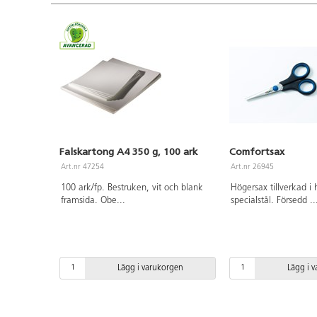
Falskartong A4 350 g, 100 ark
Comfortsax
Art.nr 47254
Art.nr 26945
100 ark/fp. Bestruken, vit och blank
Högersax tillverkad i 
framsida. Obe
...
specialstål. Försedd
..
Lägg i varukorgen
Lägg i 