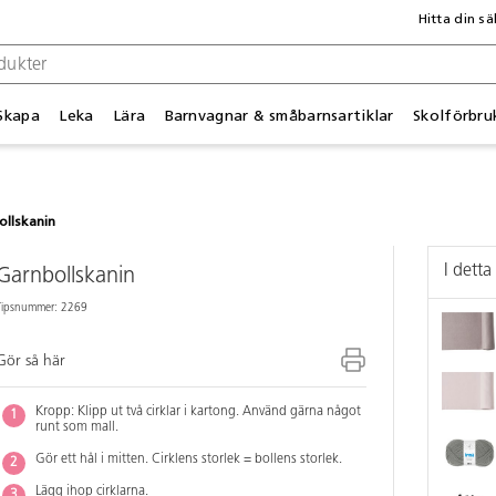
Hitta din sä
Skapa
Leka
Lära
Barnvagnar & småbarnsartiklar
Skolförbru
ollskanin
I detta
Garnbollskanin
Tipsnummer: 2269
Gör så här
Kropp: Klipp ut två cirklar i kartong. Använd gärna något
runt som mall.
Gör ett hål i mitten. Cirklens storlek = bollens storlek.
Lägg ihop cirklarna.