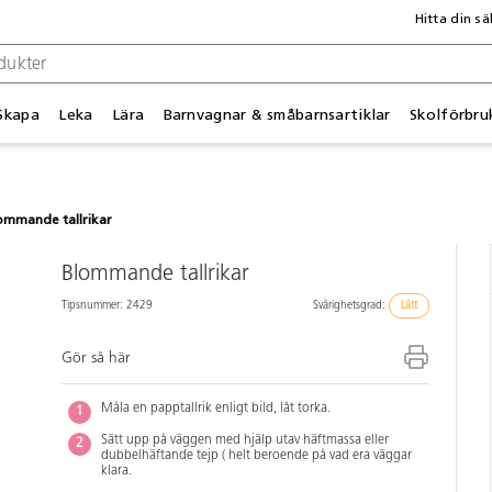
Hitta din sä
Skapa
Leka
Lära
Barnvagnar & småbarnsartiklar
Skolförbru
ommande tallrikar
Blommande tallrikar
Tipsnummer: 2429
Svårighetsgrad:
Lätt
Gör så här
Måla en papptallrik enligt bild, låt torka.
Sätt upp på väggen med hjälp utav häftmassa eller
dubbelhäftande tejp ( helt beroende på vad era väggar
klara.