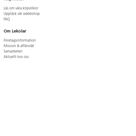
Läs om våra köpvillkor
Upptäck vår webbshop
FAQ
Om Lekolar
Företagsinformation
Mission & affärsidé
Samarbeten
Aktuellt hos oss
GDPR
Cookie Policy
Whistleblowing
Lediga jobb
Bruttoprislista lära, skapa, leka 2026-5
Bruttoprislista möbler 2026-3
Bruttoprislista lekplatsutrustning och utemiljö 2026-3
Kontakt
Öppettider kundtjänst: mån-tors 8-17, fre 8-16
Kundtjänst: 0479-19900
kundtjanst@lekolar.se