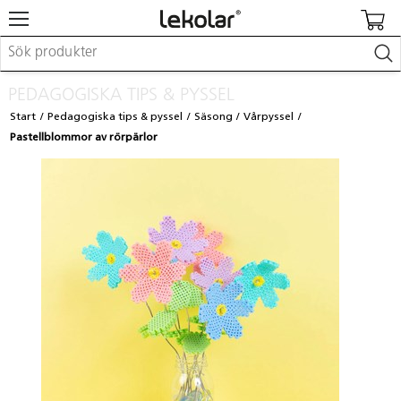
Möbler & inredning
PEDAGOGISKA TIPS & PYSSEL
Lekplatsutrustning & utemiljö
Start
Pedagogiska tips & pyssel
Säsong
Vårpyssel
Skapa
Pastellblommor av rörpärlor
Leka
Lära
Barnvagnar & småbarnsartiklar
Skolförbrukning & kontorsmaterial
Logga in / Registrera dig
Hitta din säljare
Kontakta Lekolar