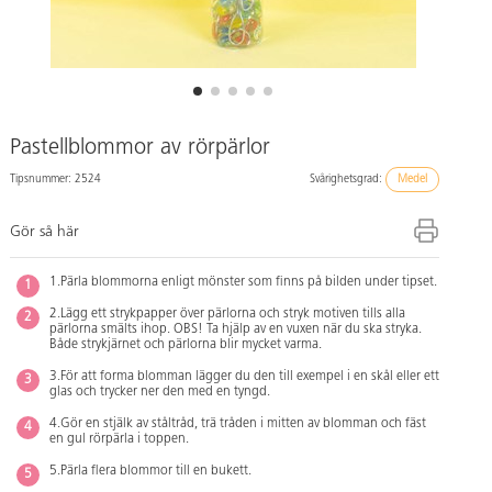
Pastellblommor av rörpärlor
Tipsnummer: 2524
Svårighetsgrad:
Medel
Gör så här
1.Pärla blommorna enligt mönster som finns på bilden under tipset.
2.Lägg ett strykpapper över pärlorna och stryk motiven tills alla
pärlorna smälts ihop. OBS! Ta hjälp av en vuxen när du ska stryka.
Både strykjärnet och pärlorna blir mycket varma.
3.För att forma blomman lägger du den till exempel i en skål eller ett
glas och trycker ner den med en tyngd.
4.Gör en stjälk av ståltråd, trä tråden i mitten av blomman och fäst
en gul rörpärla i toppen.
5.Pärla flera blommor till en bukett.