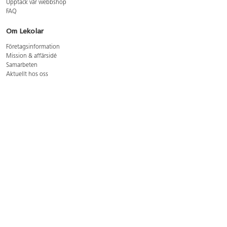
Upptäck vår webbshop
FAQ
Om Lekolar
Företagsinformation
Mission & affärsidé
Samarbeten
Aktuellt hos oss
GDPR
Cookie Policy
Whistleblowing
Lediga jobb
Bruttoprislista lära, skapa, leka 2026-5
Bruttoprislista möbler 2026-3
Bruttoprislista lekplatsutrustning och utemiljö 2026-3
Kontakt
Öppettider kundtjänst: mån-tors 8-17, fre 8-16
Kundtjänst: 0479-19900
kundtjanst@lekolar.se
Besöksadress: Hallarydsvägen 8, 283 36 Osby
Postadress: Box 170, S-283 23 Osby
Växel: 0479-19800