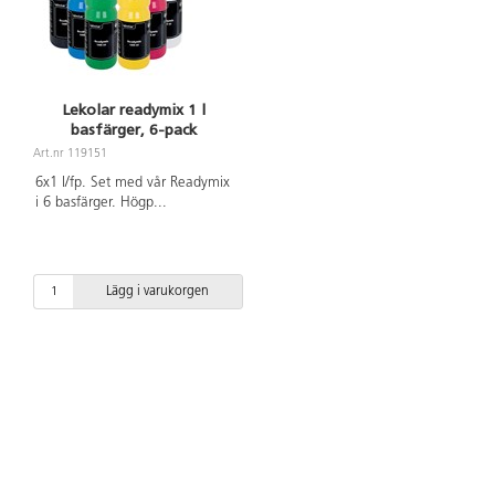
Lekolar readymix 1 l
basfärger, 6-pack
Art.nr 119151
6x1 l/fp. Set med vår Readymix
i 6 basfärger. Högp
...
Lägg i varukorgen