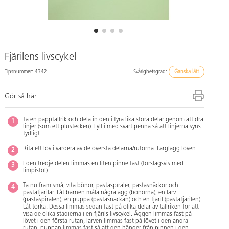
Fjärilens livscykel
Tipsnummer: 4342
Svårighetsgrad:
Ganska lätt
Gör så här
Ta en papptallrik och dela in den i fyra lika stora delar genom att dra
linjer (som ett plustecken). Fyll i med svart penna så att linjerna syns
tydligt.
Rita ett löv i vardera av de översta delarna/rutorna. Färglägg löven.
I den tredje delen limmas en liten pinne fast (förslagsvis med
limpistol).
Ta nu fram små, vita bönor, pastaspiraler, pastasnäckor och
pastafjärilar. Låt barnen måla några ägg (bönorna), en larv
(pastaspiralen), en puppa (pastasnäckan) och en fjäril (pastafjärilen).
Låt torka. Dessa limmas sedan fast på olika delar av tallriken för att
visa de olika stadierna i en fjärils livscykel. Äggen limmas fast på
lövet i den första rutan, larven limmas fast på lövet i den andra
rutan, puppan limmas fast så att den hänger från pinnen i den