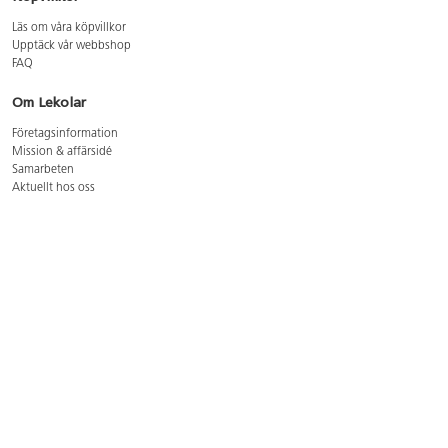
Läs om våra köpvillkor
Upptäck vår webbshop
FAQ
Om Lekolar
Företagsinformation
Mission & affärsidé
Samarbeten
Aktuellt hos oss
GDPR
Cookie Policy
Whistleblowing
Lediga jobb
Bruttoprislista lära, skapa, leka 2026-5
Bruttoprislista möbler 2026-3
Bruttoprislista lekplatsutrustning och utemiljö 2026-3
Kontakt
Öppettider kundtjänst: mån-tors 8-17, fre 8-16
Kundtjänst: 0479-19900
kundtjanst@lekolar.se