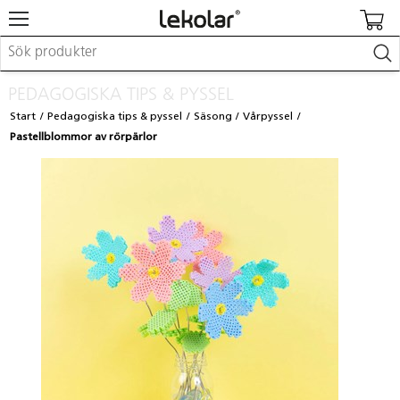
Möbler & inredning
PEDAGOGISKA TIPS & PYSSEL
Lekplatsutrustning & utemiljö
Start
Pedagogiska tips & pyssel
Säsong
Vårpyssel
Skapa
Pastellblommor av rörpärlor
Leka
Lära
Barnvagnar & småbarnsartiklar
Skolförbrukning & kontorsmaterial
Logga in / Registrera dig
Hitta din säljare
Kontakta Lekolar