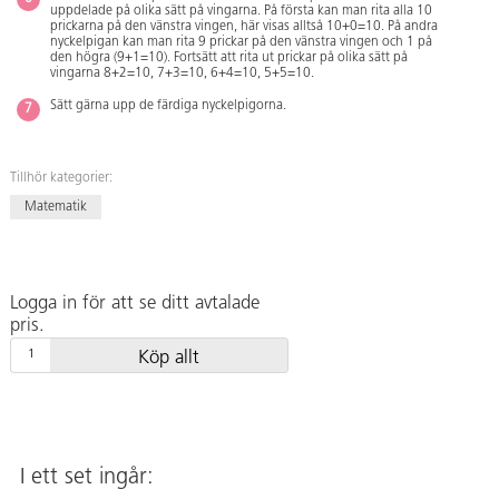
uppdelade på olika sätt på vingarna. På första kan man rita alla 10
prickarna på den vänstra vingen, här visas alltså 10+0=10. På andra
nyckelpigan kan man rita 9 prickar på den vänstra vingen och 1 på
den högra (9+1=10). Fortsätt att rita ut prickar på olika sätt på
vingarna 8+2=10, 7+3=10, 6+4=10, 5+5=10.
Sätt gärna upp de färdiga nyckelpigorna.
Tillhör kategorier:
Matematik
Logga in för att se ditt avtalade
pris.
Köp allt
I ett set ingår: