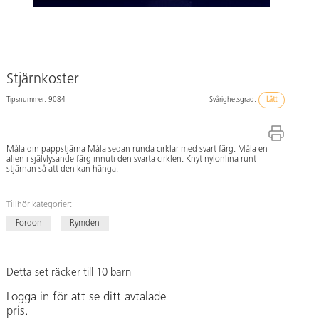
Stjärnkoster
Tipsnummer: 9084
Svårighetsgrad:
Lätt
Måla din pappstjärna Måla sedan runda cirklar med svart färg. Måla en
alien i självlysande färg innuti den svarta cirklen. Knyt nylonlina runt
stjärnan så att den kan hänga.
Tillhör kategorier:
Fordon
Rymden
Detta set räcker till 10 barn
Logga in för att se ditt avtalade
pris.