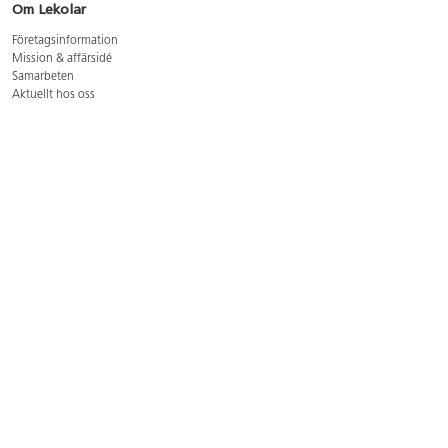
Om Lekolar
Företagsinformation
Mission & affärsidé
Samarbeten
Aktuellt hos oss
GDPR
Cookie Policy
Whistleblowing
Lediga jobb
Bruttoprislista lära, skapa, leka 2026-5
Bruttoprislista möbler 2026-3
Bruttoprislista lekplatsutrustning och utemiljö 2026-3
Kontakt
Öppettider kundtjänst: mån-tors 8-17, fre 8-16
Kundtjänst: 0479-19900
kundtjanst@lekolar.se
Besöksadress: Hallarydsvägen 8, 283 36 Osby
Postadress: Box 170, S-283 23 Osby
Växel: 0479-19800
Avtalskund?