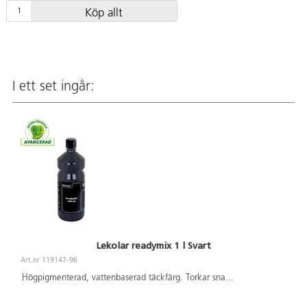
Köp allt
I ett set ingår:
Lekolar readymix 1 l Svart
Art.nr 119147-96
Högpigmenterad, vattenbaserad täckfärg. Torkar sna
...