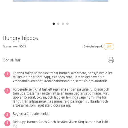
Hungry hippos
Tipsnummer: 9509
Svårighetsgrad:
Lätt
Gör så här
I denna roliga rörelselek tränar barnen samarbete, hänsyn och olika
muskelgrupper som rygg, axlar och core. Barnen ökar även sin
kroppsmedvetenhet, avståndsbedömning samt sin grovmotorik.
Förberedelser: Knyt fast ett rep i ena änden på varje rullbräde och
töm ut ärtpåsarna i mitten av salen inom begränsat område. Mät
upp en kvadrat, 5x5 m, och lägg en lekring i varje hörn (inte för
långt ifrån ärtpåsarna), ha samma färg på ringen, rullbrädan och
ärtpåsarna som laget ska plocka på sig.
Reglerna är relativt enkla:
Dela upp barnen 2 och 2 och bestäm vilken färg barnen har i sitt
lag.