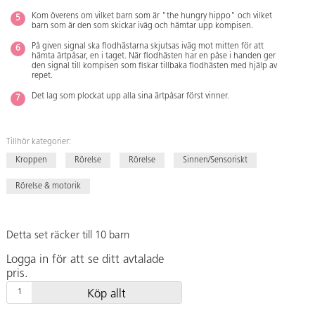
Kom överens om vilket barn som är "the hungry hippo" och vilket
barn som är den som skickar iväg och hämtar upp kompisen.
På given signal ska flodhästarna skjutsas iväg mot mitten för att
hämta ärtpåsar, en i taget. När flodhästen har en påse i handen ger
den signal till kompisen som fiskar tillbaka flodhästen med hjälp av
repet.
Det lag som plockat upp alla sina ärtpåsar först vinner.
Tillhör kategorier:
Kroppen
Rörelse
Rörelse
Sinnen/Sensoriskt
Rörelse & motorik
Detta set räcker till 10 barn
Logga in för att se ditt avtalade
pris.
Köp allt