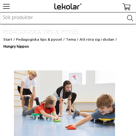
Möbler & inredning
PEDAGOGISKA TIPS & PYSSEL
Lekplatsutrustning & utemiljö
Start
Pedagogiska tips & pyssel
Tema
Att röra sig i skolan
Skapa
Hungry hippos
Leka
Lära
Barnvagnar & småbarnsartiklar
Skolförbrukning & kontorsmaterial
Logga in / Registrera dig
Hitta din säljare
Kontakta Lekolar