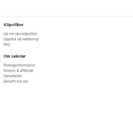
Köpvillkor
Läs om våra köpvillkor
Upptäck vår webbshop
FAQ
Om Lekolar
Företagsinformation
Mission & affärsidé
Samarbeten
Aktuellt hos oss
GDPR
Cookie Policy
Whistleblowing
Lediga jobb
Bruttoprislista lära, skapa, leka 2026-5
Bruttoprislista möbler 2026-3
Bruttoprislista lekplatsutrustning och utemiljö 2026-3
Kontakt