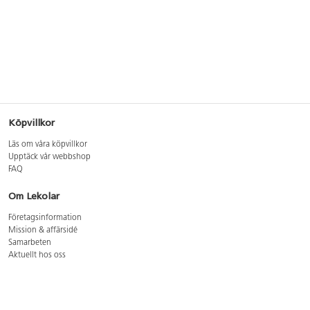
Köpvillkor
Läs om våra köpvillkor
Upptäck vår webbshop
FAQ
Om Lekolar
Företagsinformation
Mission & affärsidé
Samarbeten
Aktuellt hos oss
GDPR
Cookie Policy
Whistleblowing
Lediga jobb