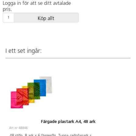
Logga in för att se ditt avtalade
pris.
Köp allt
I ett set ingår:
Färgade plastark A4, 48 ark
Art.nr 48846
48 st/fp. 8 ark x 6 färger/fp. Tunna cellofanark s
...