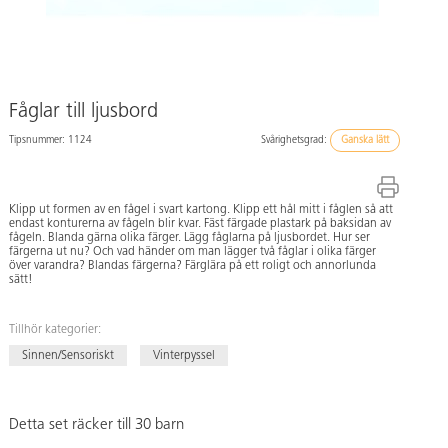
Fåglar till ljusbord
Tipsnummer: 1124
Svårighetsgrad:
Ganska lätt
Klipp ut formen av en fågel i svart kartong. Klipp ett hål mitt i fåglen så att
endast konturerna av fågeln blir kvar. Fäst färgade plastark på baksidan av
fågeln. Blanda gärna olika färger. Lägg fåglarna på ljusbordet. Hur ser
färgerna ut nu? Och vad händer om man lägger två fåglar i olika färger
över varandra? Blandas färgerna? Färglära på ett roligt och annorlunda
sätt!
Tillhör kategorier:
Sinnen/Sensoriskt
Vinterpyssel
Detta set räcker till 30 barn