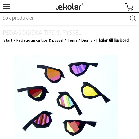
Möbler & inredning
PEDAGOGISKA TIPS & PYSSEL
Lekplatsutrustning & utemiljö
Start
Pedagogiska tips & pyssel
Tema
Djurliv
Fåglar till ljusbord
Skapa
Leka
Lära
Barnvagnar & småbarnsartiklar
Skolförbrukning & kontorsmaterial
Logga in / Registrera dig
Hitta din säljare
Kontakta Lekolar