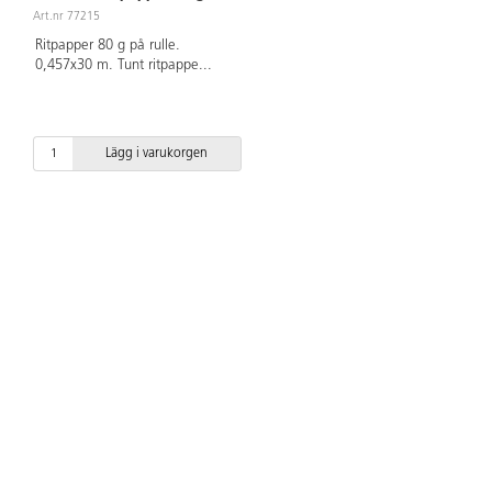
rulle, 47 cm
Art.nr 77215
Ritpapper 80 g på rulle.
0,457x30 m. Tunt ritpappe
...
Lägg i varukorgen