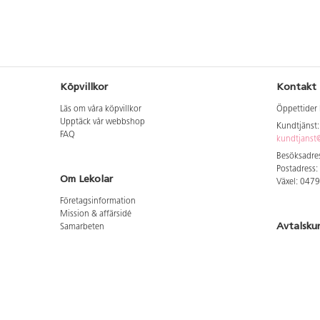
Köpvillkor
Kontakt
Läs om våra köpvillkor
Öppettider 
Upptäck vår webbshop
Kundtjänst
FAQ
kundtjanst@
Besöksadres
Postadress:
Om Lekolar
Växel: 047
Företagsinformation
Mission & affärsidé
Avtalsku
Samarbeten
Aktuellt hos oss
Logga in för
GDPR
Cookie Policy
Whistleblowing
Hitta vår
Lediga jobb
Bruttoprislista lära, skapa, leka 2026-5
Här hittar 
Bruttoprislista möbler 2026-3