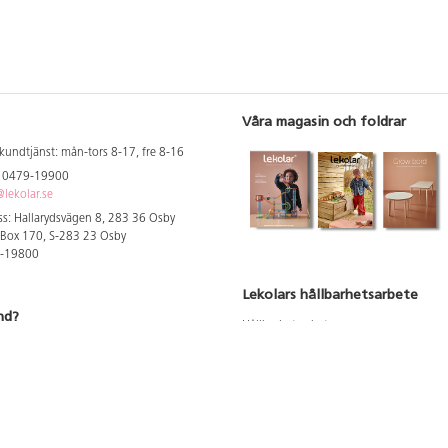
Våra magasin och foldrar
kundtjänst: mån-tors 8-17, fre 8-16
: 0479-19900
lekolar.se
s: Hallarydsvägen 8, 283 36 Osby
 Box 170, S-283 23 Osby
9-19800
Lekolars hållbarhetsarbete
nd?
Hållbarhetsarbete
Hållbarhetsredovisning 2023
 att se dina rabatterade priser
Produktsäkerhet & kvalitet
Giftfri Förskola
a säljare och utbildare
du säljaren i din kommun