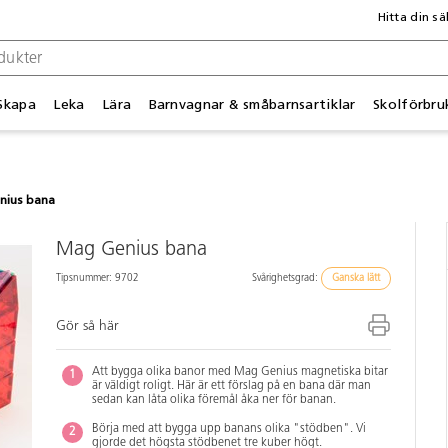
Hitta din sä
Skapa
Leka
Lära
Barnvagnar & småbarnsartiklar
Skolförbru
nius bana
Mag Genius bana
Tipsnummer: 9702
Svårighetsgrad:
Ganska lätt
Gör så här
Att bygga olika banor med Mag Genius magnetiska bitar
är väldigt roligt. Här är ett förslag på en bana där man
sedan kan låta olika föremål åka ner för banan.
Börja med att bygga upp banans olika "stödben". Vi
gjorde det högsta stödbenet tre kuber högt.