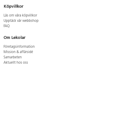
Köpvillkor
Läs om våra köpvillkor
Upptäck vår webbshop
FAQ
Om Lekolar
Företagsinformation
Mission & affärsidé
Samarbeten
Aktuellt hos oss
GDPR
Cookie Policy
Whistleblowing
Lediga jobb
Bruttoprislista lära, skapa, leka 2026-5
Bruttoprislista möbler 2026-3
Bruttoprislista lekplatsutrustning och utemiljö 2026-3
Kontakt
Öppettider kundtjänst: mån-tors 8-17, fre 8-16
Kundtjänst: 0479-19900