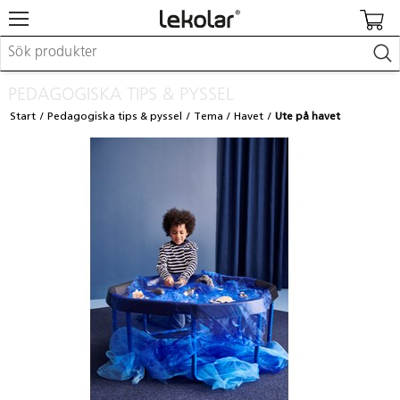
Möbler & inredning
PEDAGOGISKA TIPS & PYSSEL
Lekplatsutrustning & utemiljö
Start
Pedagogiska tips & pyssel
Tema
Havet
Ute på havet
Skapa
Leka
Lära
Barnvagnar & småbarnsartiklar
Skolförbrukning & kontorsmaterial
Logga in / Registrera dig
Hitta din säljare
Kontakta Lekolar