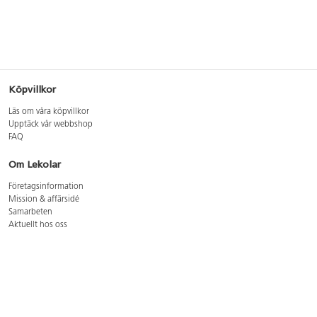
Köpvillkor
Läs om våra köpvillkor
Upptäck vår webbshop
FAQ
Om Lekolar
Företagsinformation
Mission & affärsidé
Samarbeten
Aktuellt hos oss
GDPR
Cookie Policy
Whistleblowing
Lediga jobb
Bruttoprislista lära, skapa, leka 2026-5
Bruttoprislista möbler 2026-3
Bruttoprislista lekplatsutrustning och utemiljö 2026-3