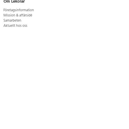
Om Lekolar
Företagsinformation
Mission & affärsidé
Samarbeten
Aktuellt hos oss
GDPR
Cookie Policy
Whistleblowing
Lediga jobb
Bruttoprislista lära, skapa, leka 2026-5
Bruttoprislista möbler 2026-3
Bruttoprislista lekplatsutrustning och utemiljö 2026-3
Kontakt
Öppettider kundtjänst: mån-tors 8-17, fre 8-16
Kundtjänst: 0479-19900
kundtjanst@lekolar.se
Besöksadress: Hallarydsvägen 8, 283 36 Osby
Postadress: Box 170, S-283 23 Osby
Växel: 0479-19800
Avtalskund?