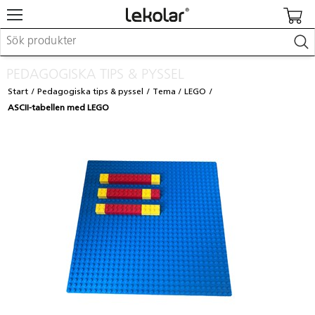
Möbler & inredning
PEDAGOGISKA TIPS & PYSSEL
Lekplatsutrustning & utemiljö
Start
Pedagogiska tips & pyssel
Tema
LEGO
Skapa
ASCII-tabellen med LEGO
Leka
Lära
Barnvagnar & småbarnsartiklar
Skolförbrukning & kontorsmaterial
Logga in / Registrera dig
Hitta din säljare
Kontakta Lekolar