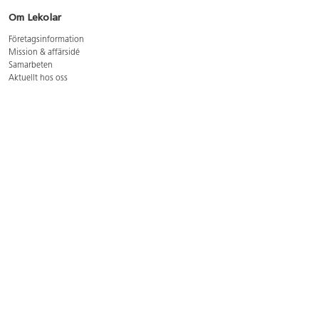
Om Lekolar
Företagsinformation
Mission & affärsidé
Samarbeten
Aktuellt hos oss
GDPR
Cookie Policy
Whistleblowing
Lediga jobb
Bruttoprislista lära, skapa, leka 2026-5
Bruttoprislista möbler 2026-3
Bruttoprislista lekplatsutrustning och utemiljö 2026-3
Kontakt
Öppettider kundtjänst: mån-tors 8-17, fre 8-16
Kundtjänst: 0479-19900
kundtjanst@lekolar.se
Besöksadress: Hallarydsvägen 8, 283 36 Osby
Postadress: Box 170, S-283 23 Osby
Växel: 0479-19800
Avtalskund?