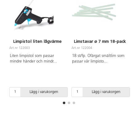
Limpistol liten lågvärme
Limstavar ø 7 mm 18-pack
Art.nr 122003
Art.nr 122004
Ar
Liten limpistol som passar
18 st/fp. Ofärgat smältlim som
10
mindre händer och mindr
...
passar vår limpisto
...
li
Lägg i varukorgen
Lägg i varukorgen