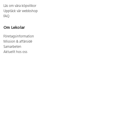
Läs om våra köpvillkor
Upptäck vår webbshop
FAQ
Om Lekolar
Företagsinformation
Mission & affärsidé
Samarbeten
Aktuellt hos oss
GDPR
Cookie Policy
Whistleblowing
Lediga jobb
Bruttoprislista lära, skapa, leka 2026-5
Bruttoprislista möbler 2026-3
Bruttoprislista lekplatsutrustning och utemiljö 2026-3
Kontakt
Öppettider kundtjänst: mån-tors 8-17, fre 8-16
Kundtjänst: 0479-19900
kundtjanst@lekolar.se
Besöksadress: Hallarydsvägen 8, 283 36 Osby