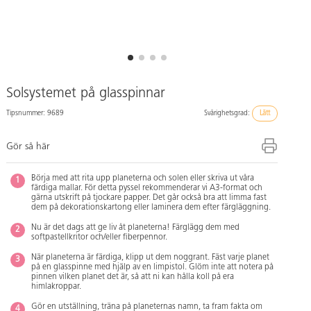
Solsystemet på glasspinnar
Tipsnummer: 9689
Svårighetsgrad:
Lätt
Gör så här
Börja med att rita upp planeterna och solen eller skriva ut våra
färdiga mallar. För detta pyssel rekommenderar vi A3-format och
gärna utskrift på tjockare papper. Det går också bra att limma fast
dem på dekorationskartong eller laminera dem efter färgläggning.
Nu är det dags att ge liv åt planeterna! Färglägg dem med
softpastellkritor och/eller fiberpennor.
När planeterna är färdiga, klipp ut dem noggrant. Fäst varje planet
på en glasspinne med hjälp av en limpistol. Glöm inte att notera på
pinnen vilken planet det är, så att ni kan hålla koll på era
himlakroppar.
Gör en utställning, träna på planeternas namn, ta fram fakta om