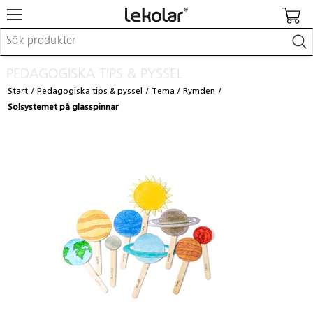
Möbler & inredning
PEDAGOGISKA TIPS & PYSSEL
Lekplatsutrustning & utemiljö
Start
Pedagogiska tips & pyssel
Tema
Rymden
Skapa
Solsystemet på glasspinnar
Leka
Lära
Barnvagnar & småbarnsartiklar
Skolförbrukning & kontorsmaterial
Logga in / Registrera dig
Hitta din säljare
Kontakta Lekolar