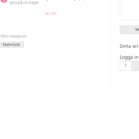
göra på sin fidget.
Den som poppat upp hela sin fidget först vinner!
Läs mer
Om man vill göra spelet svårare så kan man sätta regler,
t.ex. om man slår en trea får man istället poppa på en
Se
kompis fidget eller återställa tre av sina egna poppade
valv.
Tillhör kategorier:
Matematik
Detta set 
Logga in 