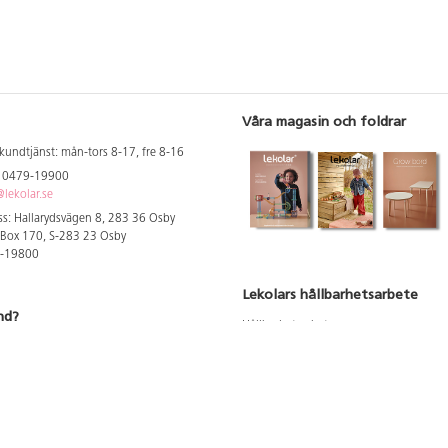
Våra magasin och foldrar
kundtjänst: mån-tors 8-17, fre 8-16
: 0479-19900
lekolar.se
s: Hallarydsvägen 8, 283 36 Osby
 Box 170, S-283 23 Osby
9-19800
Lekolars hållbarhetsarbete
nd?
Hållbarhetsarbete
Hållbarhetsredovisning 2023
 att se dina rabatterade priser
Produktsäkerhet & kvalitet
Giftfri Förskola
a säljare och utbildare
du säljaren i din kommun