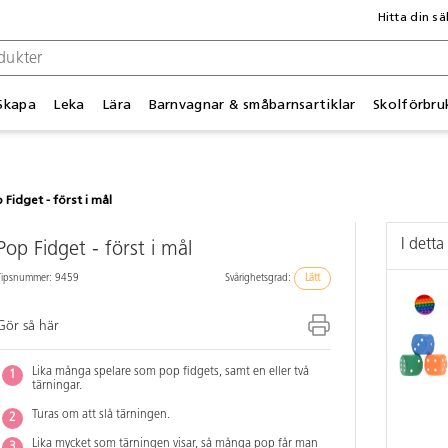
Hitta din sä
Skapa
Leka
Lära
Barnvagnar & småbarnsartiklar
Skolförbru
 Fidget - först i mål
I detta
Pop Fidget - först i mål
Tipsnummer: 9459
Svårighetsgrad:
Lätt
Gör så här
Lika många spelare som pop fidgets, samt en eller två
tärningar.
Turas om att slå tärningen.
Lika mycket som tärningen visar, så många pop får man