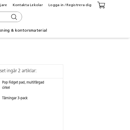
ljare
Kontakta Lekolar
Logga in / Registrera dig
kning & kontorsmaterial
 set ingår 2 artiklar:
Pop Fidget pad, multifärgad
cirkel
Tärningar 3-pack