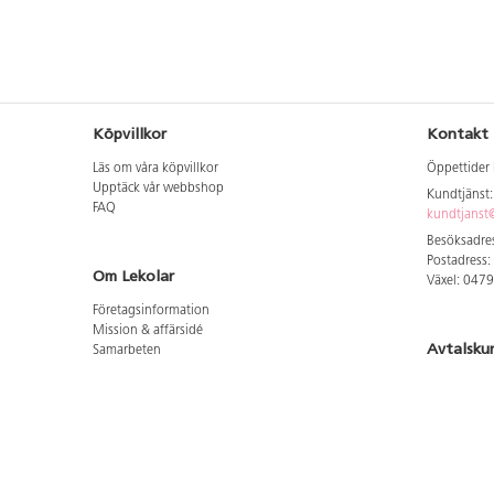
Köpvillkor
Kontakt
Läs om våra köpvillkor
Öppettider 
Upptäck vår webbshop
Kundtjänst
FAQ
kundtjanst@
Besöksadres
Postadress:
Om Lekolar
Växel: 047
Företagsinformation
Mission & affärsidé
Avtalsku
Samarbeten
Aktuellt hos oss
Logga in för
GDPR
Cookie Policy
Whistleblowing
Hitta vår
Lediga jobb
Bruttoprislista lära, skapa, leka 2026-5
Här hittar 
Bruttoprislista möbler 2026-3