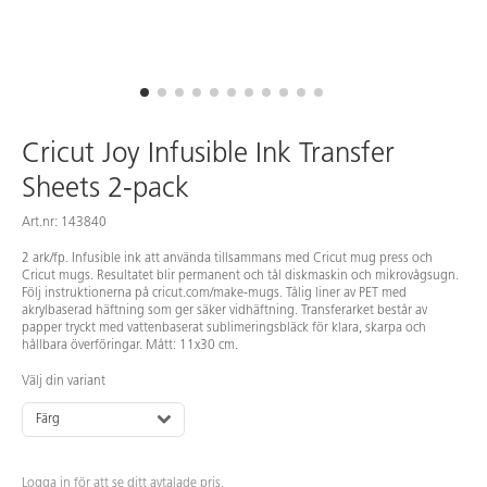
Cricut Joy Infusible Ink Transfer
Sheets 2-pack
Art.nr: 143840
2 ark/fp. Infusible ink att använda tillsammans med Cricut mug press och
Cricut mugs. Resultatet blir permanent och tål diskmaskin och mikrovågsugn.
Följ instruktionerna på cricut.com/make-mugs. Tålig liner av PET med
akrylbaserad häftning som ger säker vidhäftning. Transferarket består av
papper tryckt med vattenbaserat sublimeringsbläck för klara, skarpa och
hållbara överföringar. Mått: 11x30 cm.
Välj din variant
Färg
Logga in för att se ditt avtalade pris.