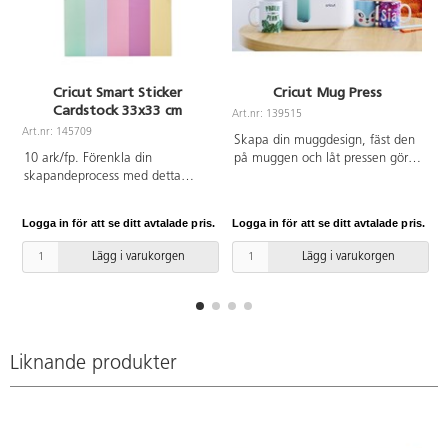
Cricut Smart Sticker
Cricut Mug Press
Cardstock 33x33 cm
Art.nr: 139515
Art.nr: 145709
Skapa din muggdesign, fäst den
10 ark/fp. Förenkla din
på muggen och låt pressen göra
skapandeprocess med detta
resten. Används endast av vuxen
premiumpapper med klister på
i ventilerat utrymme. Ånga avges
baksidan. Cricut Smart Sticker
under värmeöverföringen. I
Logga in för att se ditt avtalade pris.
Logga in för att se ditt avtalade pris.
L
Cardstock fungerar utan en
paketet ingår Cricut Mug Press,
skärmatta, så du kan bara ladda
USB-sladd för aktivering
Lägg i varukorgen
Lägg i varukorgen
och köra. Perfekt för kort,
(produkten fungerar inte förrän
affischer, skolprojekt och
den aktiveras med en dator med
pappersprojekt. Utan att behöva
en USB-port och
använda lim. Pastellfärger. Passar
internetanslutning) och
Cricut Maker3. Mått 33x33 cm.
strömsladd.
Liknande produkter