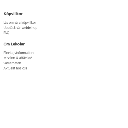
Köpvillkor
Läs om våra köpvillkor
Upptäck vår webbshop
FAQ
Om Lekolar
Företagsinformation
Mission & affärsidé
Samarbeten
Aktuellt hos oss
GDPR
Cookie Policy
Whistleblowing
Lediga jobb
Bruttoprislista lära, skapa, leka 2026-5
Bruttoprislista möbler 2026-3
Bruttoprislista lekplatsutrustning och utemiljö 2026-3
Kontakt
Öppettider kundtjänst: mån-tors 8-17, fre 8-16