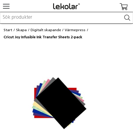
Möbler & inredning
Start
Skapa
Digitalt skapande
Värmepress
Lekplatsutrustning & utemiljö
Cricut Joy Infusible Ink Transfer Sheets 2-pack
Skapa
Leka
Lära
Barnvagnar & småbarnsartiklar
Skolförbrukning & kontorsmaterial
Logga in / Registrera dig
Hitta din säljare
Kontakta Lekolar