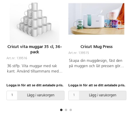
Cricut vita muggar 35 cl, 36-
Cricut Mug Press
pack
Art.nr: 139515
A
Art.nr: 139516
Skapa din muggdesign, fäst den
36 st/fp. Vita muggar med rak
på muggen och låt pressen göra
kant. Använd tillsammans med
resten. Används endast av vuxen
Cricut mug press och Infusible
i ventilerat utrymme. Ånga avges
Ink för att skapa personliga
under värmeöverföringen. I
Logga in för att se ditt avtalade pris.
Logga in för att se ditt avtalade pris.
L
muggar. Av porslin med en
paketet ingår Cricut Mug Press,
speciell beläggning för att fästa
USB-sladd för aktivering
Lägg i varukorgen
Lägg i varukorgen
tryck/transfer. Ej testade för
(produkten fungerar inte förrän
målning med pennor eller
den aktiveras med en dator med
liknande.
en USB-port och
internetanslutning) och
strömsladd.