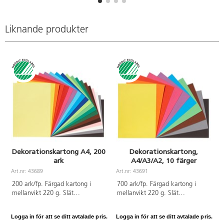
f
Liknande produkter
Dekorationskartong A4, 200
Dekorationskartong,
ark
A4/A3/A2, 10 färger
Art.nr: 43689
Art.nr: 43691
A
200 ark/fp. Färgad kartong i
700 ark/fp. Färgad kartong i
mellanvikt 220 g. Slät
mellanvikt 220 g. Slät
halvglättad yta. Passar till lite
halvglättad yta. Passar till lite
större och grövre detaljer eller
större och grövre detaljer eller
Logga in för att se ditt avtalade pris.
Logga in för att se ditt avtalade pris.
L
som botten/monteringskartong
som botten/monteringskartong