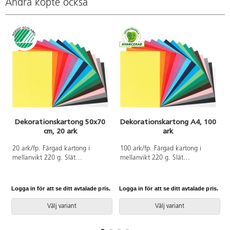
Andra köpte också
Dekorationskartong 50x70
Dekorationskartong A4, 100
cm, 20 ark
ark
A
20 ark/fp. Färgad kartong i
100 ark/fp. Färgad kartong i
mellanvikt 220 g. Slät
mellanvikt 220 g. Slät
halvglättad yta. Passar till lite
halvglättad yta. Passar till lite
större och grövre detaljer eller
större och grövre detaljer eller
som botten/monteringskartong
som botten/monteringskartong
Logga in för att se ditt avtalade pris.
Logga in för att se ditt avtalade pris.
L
för t.ex. kort. Kan både klippas
för t.ex. kort. Kan både klippas
och skäras. Svanen,
och skäras. PVC-fri.
Välj variant
Välj variant
licensnummer 30440101. PVC-
fri.