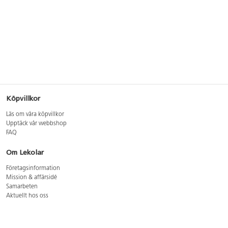
Köpvillkor
Läs om våra köpvillkor
Upptäck vår webbshop
FAQ
Om Lekolar
Företagsinformation
Mission & affärsidé
Samarbeten
Aktuellt hos oss
GDPR
Cookie Policy
Whistleblowing