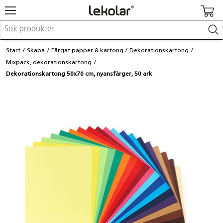
Möbler & inredning
Start
Skapa
Färgat papper & kartong
Dekorationskartong
Lekplatsutrustning & utemiljö
Mixpack, dekorationskartong
Skapa
Dekorationskartong 50x70 cm, nyansfärger, 50 ark
Leka
Lära
Barnvagnar & småbarnsartiklar
Skolförbrukning & kontorsmaterial
Logga in / Registrera dig
Hitta din säljare
Kontakta Lekolar