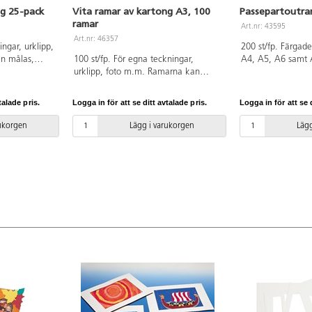
ng 25-pack
Vita ramar av kartong A3, 100
Passepartoutra
ramar
Art.nr: 43595
Art.nr: 46357
ingar, urklipp,
200 st/fp. Färgad
n målas,
100 st/fp. För egna teckningar,
A4, A5, A6 samt A
glitter etc.
urklipp, foto m.m. Ramarna kan
röd, blå och grön.
av vardera A3,
målas, dekoreras med paljetter, glitter
format. 180 g.
 fram- och
etc. Vit fram- och baksida. 350 g.
talade pris.
Logga in för att se ditt avtalade pris.
Logga in för att se d
ritt papper.
Yttermått: 296x420mm, hålmått:
209x296mm. FSC-märkt.
rukorgen
Lägg i varukorgen
Lägg