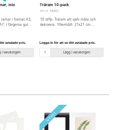
mar, mix
Träram 10-pack
Art.nr: 48402
e ramar i format A3,
10 st/fp. Träram att själv måla och
7. I färgerna gul,
dekorera. Yttermått: 21x21 cm.
 40 st av varje
Innermått: 14,8x14,8 cm. 3 cm bred
träram. Baksida av MDF med fot så
ramen kan ställas. PVC-fri.
itt avtalade pris.
Logga in för att se ditt avtalade pris.
 i varukorgen
Lägg i varukorgen