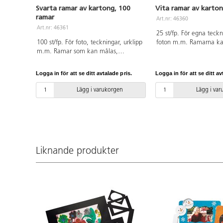
Svarta ramar av kartong, 100
Vita ramar av karto
ramar
Art.nr: 46360
Art.nr: 46361
25 st/fp. För egna teckn
100 st/fp. För foto, teckningar, urklipp
foton m.m. Ramarna ka
m.m. Ramar som kan målas,
dekoreras med paljetter, 
dekoreras med paljetter, glitter etc.
Satsen innehåller 5 st 
Setet innehåller 20 st av vardera A3,
A4, A5, A6 och A7. Vit
Logga in för att se ditt avtalade pris.
Logga in för att se ditt av
A4, A5, A6 och A7. Svart fram- och
baksida. 400 g. Av syraf
baksida. 170 g. Av syrafritt papper.
Lägg i varukorgen
Lägg i va
Liknande produkter