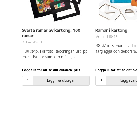
Svarta ramar av kartong, 100
Ramar i kartong
ramar
Art.nr: 148418
Art.nr: 46361
48 st/fp. Ramar i stadig
100 st/fp. För foto, teckningar, urklipp
färglägga och dekorera.
m.m. Ramar som kan målas,
ramar i tre olika former.
dekoreras med paljetter, glitter etc.
Setet innehåller 20 st av vardera A3,
Logga in för att se ditt avtalade pris.
Logga in för att se ditt av
A4, A5, A6 och A7. Svart fram- och
baksida. 170 g. Av syrafritt papper.
Lägg i varukorgen
Lägg i va