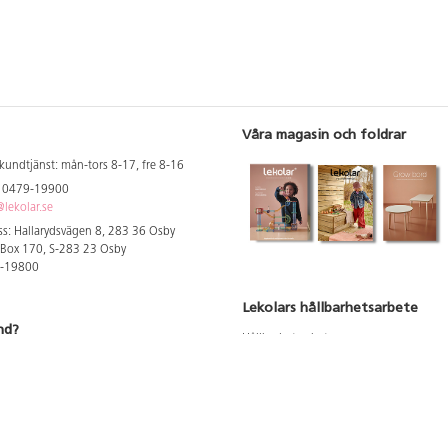
Våra magasin och foldrar
kundtjänst: mån-tors 8-17, fre 8-16
: 0479-19900
lekolar.se
s: Hallarydsvägen 8, 283 36 Osby
 Box 170, S-283 23 Osby
9-19800
Lekolars hållbarhetsarbete
nd?
Hållbarhetsarbete
Hållbarhetsredovisning 2023
 att se dina rabatterade priser
Produktsäkerhet & kvalitet
Giftfri Förskola
a säljare och utbildare