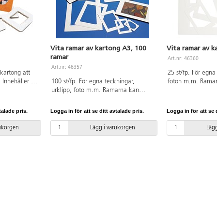
Vita ramar av kartong A3, 100
Vita ramar av k
ramar
Art.nr: 46360
Art.nr: 46357
 kartong att
25 st/fp. För egna
 Innehåller 48
100 st/fp. För egna teckningar,
foton m.m. Ramar
urklipp, foto m.m. Ramarna kan
dekoreras med palje
målas, dekoreras med paljetter, glitter
Satsen innehåller 
etc. Vit fram- och baksida. 350 g.
A4, A5, A6 och A7
talade pris.
Logga in för att se ditt avtalade pris.
Logga in för att se d
Yttermått: 296x420mm, hålmått:
baksida. 400 g. Av
209x296mm. FSC-märkt.
rukorgen
Lägg i varukorgen
Lägg