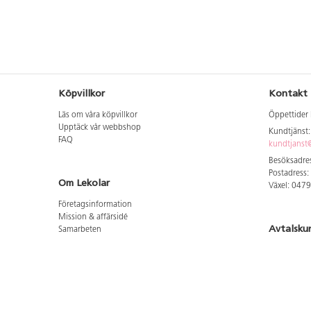
Köpvillkor
Kontakt
Läs om våra köpvillkor
Öppettider 
Upptäck vår webbshop
Kundtjänst
FAQ
kundtjanst@
Besöksadres
Postadress:
Om Lekolar
Växel: 047
Företagsinformation
Mission & affärsidé
Avtalsku
Samarbeten
Aktuellt hos oss
Logga in för
GDPR
Cookie Policy
Whistleblowing
Hitta vår
Lediga jobb
Bruttoprislista lära, skapa, leka 2026-5