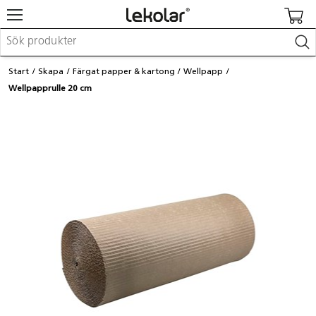
Möbler & inredning
Start
Skapa
Färgat papper & kartong
Wellpapp
Lekplatsutrustning & utemiljö
Wellpapprulle 20 cm
Skapa
Leka
Lära
Barnvagnar & småbarnsartiklar
Skolförbrukning & kontorsmaterial
Logga in / Registrera dig
Hitta din säljare
Kontakta Lekolar