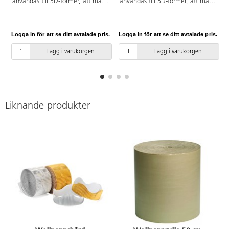
användas till 3D-former, att måla
användas till 3D-former, att måla
och rita på, att trycka med, att
och rita på, att trycka med, att
bygga av och mycket mer.
bygga av och mycket mer.
3mmx0,5x5x m/förpackning.
0,7x75 m /förpackning.
Logga in för att se ditt avtalade pris.
Logga in för att se ditt avtalade pris.
L
Lägg i varukorgen
Lägg i varukorgen
Liknande produkter