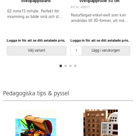
Wellpappsbård
Wellpapprulle 50 cm
Art.nr: 43611
A
62 mmx15 m/rulle. Perfekt för
Naturfärgad enkel-well som kan
inramning av både små och stora
användas till 3D-former, att måla
tavlor, teckningar m.m. Passar
och rita på, att trycka med, att
även bra till att göra kronor. Slät
bygga av och mycket mer.
baksida.
0,5x75 m/förpackning.
Logga in för att se ditt avtalade pris.
Logga in för att se ditt avtalade pris.
L
Tjocklek;2,3 mm. 160g.
Välj variant
Lägg i varukorgen
Pedagogiska tips & pyssel