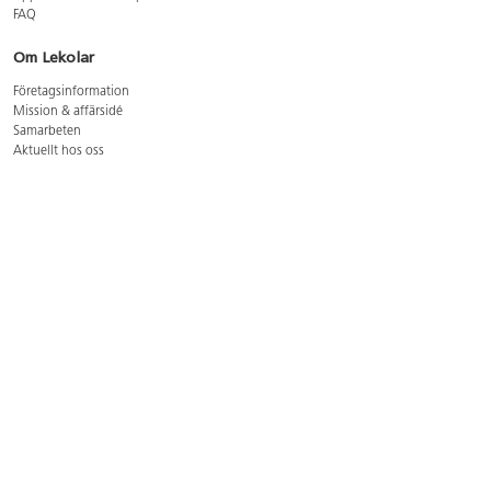
FAQ
Om Lekolar
Företagsinformation
Mission & affärsidé
Samarbeten
Aktuellt hos oss
GDPR
Cookie Policy
Whistleblowing
Lediga jobb
Bruttoprislista lära, skapa, leka 2026-5
Bruttoprislista möbler 2026-3
Bruttoprislista lekplatsutrustning och utemiljö 2026-3
Kontakt
Öppettider kundtjänst: mån-tors 8-17, fre 8-16
Kundtjänst: 0479-19900
kundtjanst@lekolar.se
Besöksadress: Hallarydsvägen 8, 283 36 Osby
Postadress: Box 170, S-283 23 Osby
Växel: 0479-19800