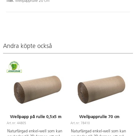
Titel:
Wellpapprulle 20 cm
Andra köpte också
Wellpapp på rulle 0,5x5 m
Wellpapprulle 70 cm
Art.nr: 44805
Art.nr: 78410
A
Naturfärgad enkel-well som kan
Naturfärgad enkel-well som kan