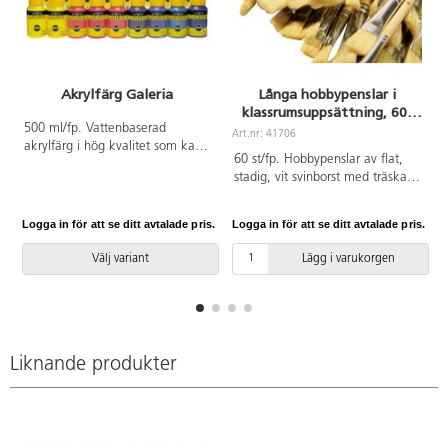
Akrylfärg Galeria
Långa hobbypenslar i
klassrumsuppsättning, 60-
pack
500 ml/fp. Vattenbaserad
Art.nr: 41706
A
akrylfärg i hög kvalitet som kan
60 st/fp. Hobbypenslar av flat,
användas på de flesta underlag,
stadig, vit svinborst med träskaft.
t.ex. papper, målarduk, pannåer,
Lämpliga för målning med
trä och lera. Torkar till en slät
tjockare färg t.ex. olja, akryl,
sidenmatt yta. Penslar och
Logga in för att se ditt avtalade pris.
Logga in för att se ditt avtalade pris.
L
batik eller readymix. Ingår: 12 st
verktyg rengöres omedelbart i
av vardera storlek 2, 6, 8, 10 och
vatten före torkning. Vattenfast
Välj variant
Lägg i varukorgen
20. Skaft ca 23-25 cm. PVC-fri.
efter torkning.
Liknande produkter