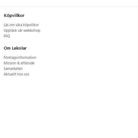
Köpvillkor
Läs om våra köpvillkor
Upptäck vår webbshop
FAQ
Om Lekolar
Företagsinformation
Mission & affärsidé
Samarbeten
Aktuellt hos oss
GDPR
Cookie Policy
Whistleblowing
Lediga jobb
Bruttoprislista lära, skapa, leka 2026-5
Bruttoprislista möbler 2026-3
Bruttoprislista lekplatsutrustning och utemiljö 2026-3
Kontakt
Öppettider kundtjänst: mån-tors 8-17, fre 8-16