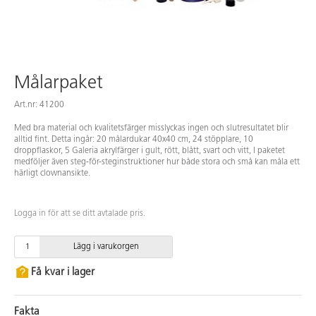
Målarpaket
Art.nr: 41200
Med bra material och kvalitetsfärger misslyckas ingen och slutresultatet blir
alltid fint. Detta ingår: 20 målardukar 40x40 cm, 24 stöpplare, 10
droppflaskor, 5 Galeria akrylfärger i gult, rött, blått, svart och vitt, I paketet
medföljer även steg-för-steginstruktioner hur både stora och små kan måla ett
härligt clownansikte.
Logga in för att se ditt avtalade pris.
Lägg i varukorgen
Få kvar i lager
Fakta