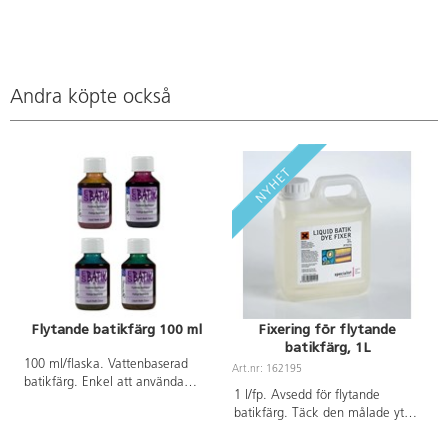
Andra köpte också
Flytande batikfärg 100 ml
Fixering för flytande
batikfärg, 1L
100 ml/flaska. Vattenbaserad
Art.nr: 162195
batikfärg. Enkel att använda
1 l/fp. Avsedd för flytande
med vanligt salt .Bruksanvisning
batikfärg. Täck den målade ytan
medföljer. Färgerna kan blandas
med ett lager fixering och lägg i
till nya nyanser. Kan användas på