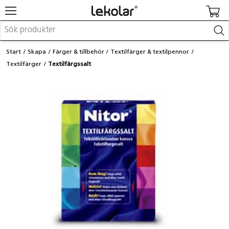
Möbler & inredning
Start
Skapa
Färger & tillbehör
Textilfärger & textilpennor
Lekplatsutrustning & utemiljö
Textilfärger
Textilfärgssalt
Skapa
Leka
Lära
Barnvagnar & småbarnsartiklar
Skolförbrukning & kontorsmaterial
Logga in / Registrera dig
Hitta din säljare
Kontakta Lekolar