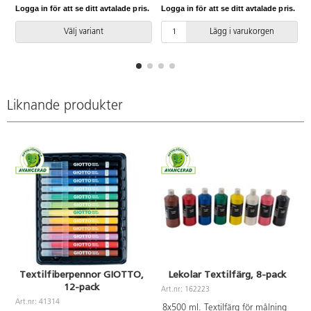
försluten plastpåse i minst 2
bomull, linne, annan
Logga in för att se ditt avtalade pris.
Logga in för att se ditt avtalade pris.
L
timmar. Ta sedan bort fixering
cellulosabaserad textil och silke.
och färgöverskott från tyget
100 ml färg och 200 ml fixering
Välj variant
Lägg i varukorgen
innan det tvättas i varmt vatten
räcker till full infärgning av ca
med tvål. Låt inte fixering torka
700 g torrt, vitt tyg. Färgerna är
på tyget. Använd
tvätt- och ljusäkta.
skyddsglasögon, handskar och
förkläde. Hantering bör ske
under uppsikt av en vuxen.
Liknande produkter
Textilfiberpennor GIOTTO,
Lekolar Textilfärg, 8-pack
12-pack
Art.nr: 162223
Art.nr: 41314
A
8x500 ml. Textilfärg för målning