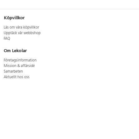
Köpvillkor
Läs om våra köpvillkor
Upptäck vår webbshop
FAQ
Om Lekolar
Företagsinformation
Mission & affärsidé
Samarbeten
Aktuellt hos oss
GDPR
Cookie Policy
Whistleblowing
Lediga jobb
Bruttoprislista lära, skapa, leka 2026-5
Bruttoprislista möbler 2026-3
Bruttoprislista lekplatsutrustning och utemiljö 2026-3
Kontakt
Öppettider kundtjänst: mån-tors 8-17, fre 8-16