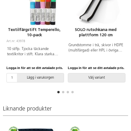
Textilfärgstift Temperello,
SOLO rutschkana med
10-pack
plattform 120 cm
A
Art.nr: 43978
Grundstomme i trä, skivor i HDPE
10 st/fp. Tjocka täckande
(multifärgad) eller HPL i övriga
textilkritor i stift. Klara starka
färger. Vid installation ska alltid
färger som kan målas över stora
den medföljande manualen
ytor. Kan användas på de flesta
användas. Den senaste versionen
Logga in för att se ditt avtalade pris.
Logga in för att se ditt avtalade pris.
L
textilier, men ger bäst resultat på
finns att tillgå på begäran.
cellulosabaserade material. Täck
Leverantörens artikelnummer
Lägg i varukorgen
Välj variant
motivet med bakplåtspapper och
SOLO WD1442 Inkluderar
fixera med strykjärn. Tål tvätt i
markförankring K1.
60 °C. Utan lösningsmedel.
Innehåller vit, svart, brun, gul,
orange, röd, rosa, lila, blå och
grön. PVC-fri. Från 3 år.
Liknande produkter