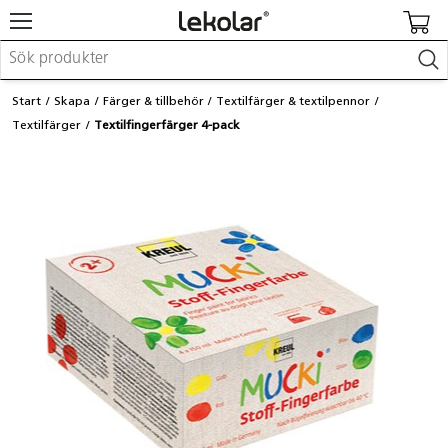
Möbler & inredning
Start
Skapa
Färger & tillbehör
Textilfärger & textilpennor
Lekplatsutrustning & utemiljö
Textilfärger
Textilfingerfärger 4-pack
Skapa
Leka
Lära
Barnvagnar & småbarnsartiklar
Skolförbrukning & kontorsmaterial
Logga in / Registrera dig
Hitta din säljare
Kontakta Lekolar