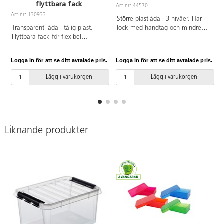
flyttbara fack
Art.nr: 44570
Art.nr: 130933
Större plastlåda i 3 nivåer. Har
Transparent låda i tålig plast.
lock med handtag och mindre
Flyttbara fack för flexibel
handtag i sidorna. För sortering
förvaring. Passar inuti
och förvaring av t.ex. rörpärlor.
förvaringsbox Classic 31.
Varje nivå innehåller 8 fack,
Logga in för att se ditt avtalade pris.
Logga in för att se ditt avtalade pris.
L
Godkänd för livsmedel. Mått:
totalt 24 fack. En hel
B19xD29xH6 cm. PVC-fri.
förvaringslåda rymmer ca 12 000
Lägg i varukorgen
Lägg i varukorgen
midirörpärlor. Mått:
B19xL24xH15,5 cm. Av PP. PVC-
fri.
Liknande produkter