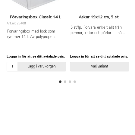
Förvaringsbox Classic 14 L
Askar 19x12 cm, 5 st
Art.nr: 23408
A
5 st/fp. Förvara enkelt allt från
Förvaringsbox med lock som
pennor, kritor och pärlor till nålar
rymmer 14 l. Av polypropen.
i en rymlig ask med lock. Mått:
19x12x4 cm. Av slagfast
polystyren. PVC-fri.
Logga in för att se ditt avtalade pris.
Logga in för att se ditt avtalade pris.
L
Lägg i varukorgen
Välj variant