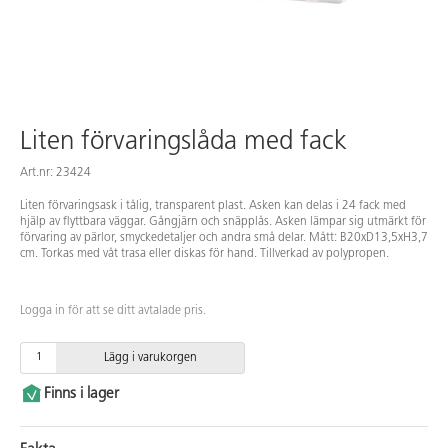
Liten förvaringslåda med fack
Art.nr: 23424
Liten förvaringsask i tålig, transparent plast. Asken kan delas i 24 fack med
hjälp av flyttbara väggar. Gångjärn och snäpplås. Asken lämpar sig utmärkt för
förvaring av pärlor, smyckedetaljer och andra små delar. Mått: B20xD13,5xH3,7
cm. Torkas med våt trasa eller diskas för hand. Tillverkad av polypropen.
Logga in för att se ditt avtalade pris.
Lägg i varukorgen
Finns i lager