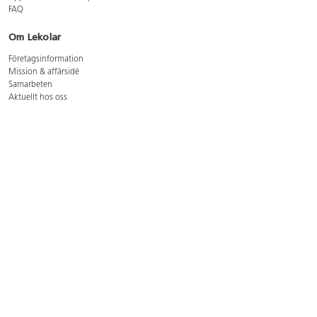
FAQ
Om Lekolar
Företagsinformation
Mission & affärsidé
Samarbeten
Aktuellt hos oss
GDPR
Cookie Policy
Whistleblowing
Lediga jobb
Bruttoprislista lära, skapa, leka 2026-5
Bruttoprislista möbler 2026-3
Bruttoprislista lekplatsutrustning och utemiljö 2026-3
Kontakt
Öppettider kundtjänst: mån-tors 8-17, fre 8-16
Kundtjänst: 0479-19900
kundtjanst@lekolar.se
Besöksadress: Hallarydsvägen 8, 283 36 Osby
Postadress: Box 170, S-283 23 Osby
Växel: 0479-19800