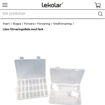
Möbler & inredning
Start
Skapa
Förvara
Förvaring
Småförvaring
Lekplatsutrustning & utemiljö
Liten förvaringslåda med fack
Skapa
Leka
Lära
Barnvagnar & småbarnsartiklar
Skolförbrukning & kontorsmaterial
Logga in / Registrera dig
Hitta din säljare
Kontakta Lekolar