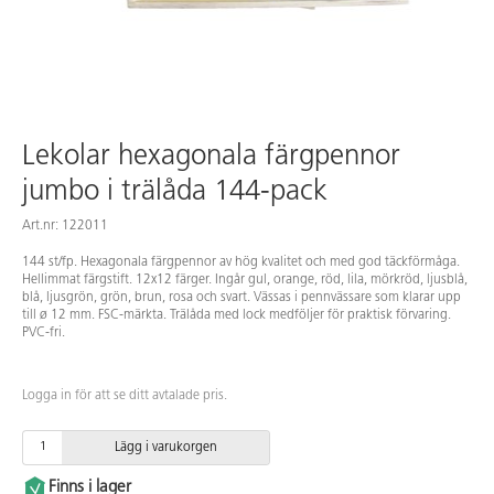
Lekolar hexagonala färgpennor
jumbo i trälåda 144-pack
Art.nr: 122011
144 st/fp. Hexagonala färgpennor av hög kvalitet och med god täckförmåga.
Hellimmat färgstift. 12x12 färger. Ingår gul, orange, röd, lila, mörkröd, ljusblå,
blå, ljusgrön, grön, brun, rosa och svart. Vässas i pennvässare som klarar upp
till ø 12 mm. FSC-märkta. Trälåda med lock medföljer för praktisk förvaring.
PVC-fri.
Logga in för att se ditt avtalade pris.
Lägg i varukorgen
Finns i lager