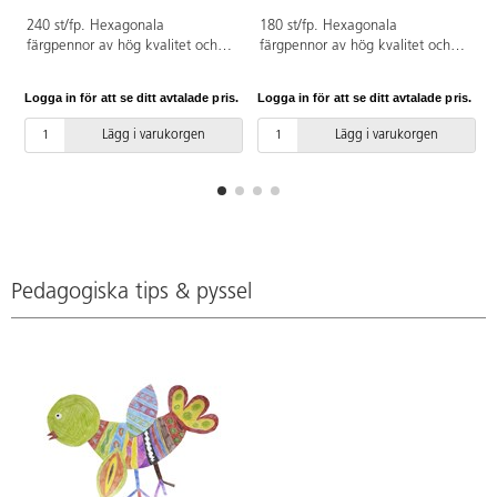
240 st/fp. Hexagonala
180 st/fp. Hexagonala
färgpennor av hög kvalitet och
färgpennor av hög kvalitet och
med god täckförmåga.
med god täckförmåga.
Hellimmat färgstift. Ingår: gul,
Hellimmat färgstift. 12 färger x
Logga in för att se ditt avtalade pris.
Logga in för att se ditt avtalade pris.
L
orange, röd, rosa, lila, mörklila,
15 pennor. Ingår: ljusgrön, grön,
ljusblå, blå, ljusgrön, grön, brun
ljusblå, blå, gul, rosa, röd,
Lägg i varukorgen
Lägg i varukorgen
och svart. Pennorna levereras i
orange, lila, mörkröd, brun och
en praktisk kartonglåda. FSC-
svart. Trälåda med lock medföljer
märkta. PVC-fri.
för praktisk förvaring. FSC-
märkta. PVC-fri.
Pedagogiska tips & pyssel