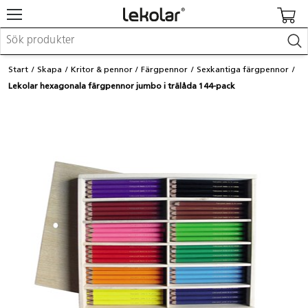
Möbler & inredning
Start
Skapa
Kritor & pennor
Färgpennor
Sexkantiga färgpennor
Lekplatsutrustning & utemiljö
Lekolar hexagonala färgpennor jumbo i trälåda 144-pack
Skapa
Leka
Lära
Barnvagnar & småbarnsartiklar
Skolförbrukning & kontorsmaterial
Logga in / Registrera dig
Hitta din säljare
Kontakta Lekolar