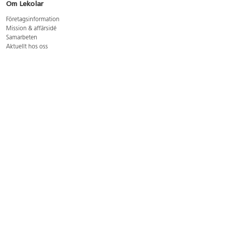
Om Lekolar
Företagsinformation
Mission & affärsidé
Samarbeten
Aktuellt hos oss
GDPR
Cookie Policy
Whistleblowing
Lediga jobb
Bruttoprislista lära, skapa, leka 2026-5
Bruttoprislista möbler 2026-3
Bruttoprislista lekplatsutrustning och utemiljö 2026-3
Kontakt
Öppettider kundtjänst: mån-tors 8-17, fre 8-16
Kundtjänst: 0479-19900
kundtjanst@lekolar.se
Besöksadress: Hallarydsvägen 8, 283 36 Osby
Postadress: Box 170, S-283 23 Osby
Växel: 0479-19800
Avtalskund?