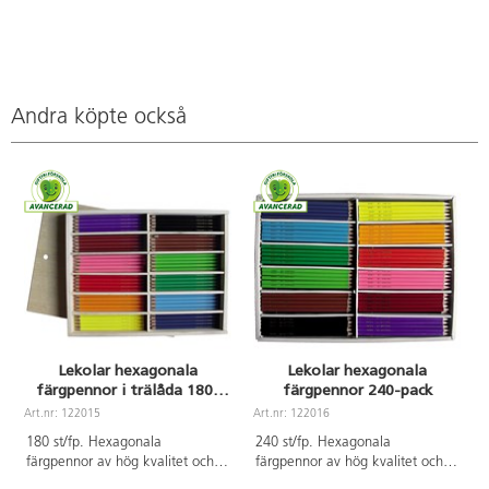
Andra köpte också
Lekolar hexagonala
Lekolar hexagonala
färgpennor i trälåda 180-
färgpennor 240-pack
pack
Art.nr: 122015
Art.nr: 122016
A
180 st/fp. Hexagonala
240 st/fp. Hexagonala
färgpennor av hög kvalitet och
färgpennor av hög kvalitet och
med god täckförmåga.
med god täckförmåga.