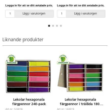
Hellimmat färgstift. 12 färger x
Hellimmat färgstift. Ingår: gul,
Logga in för att se ditt avtalade pris.
Logga in för att se ditt avtalade pris.
L
15 pennor. Ingår: ljusgrön, grön,
orange, röd, rosa, lila, mörklila,
ljusblå, blå, gul, rosa, röd,
ljusblå, blå, ljusgrön, grön, brun
Lägg i varukorgen
Lägg i varukorgen
orange, lila, mörkröd, brun och
och svart. Pennorna levereras i
svart. Trälåda med lock medföljer
en praktisk kartonglåda. FSC-
för praktisk förvaring. FSC-
märkta. PVC-fri.
märkta. PVC-fri.
Liknande produkter
Lekolar hexagonala
Lekolar hexagonala
färgpennor 240-pack
färgpennor i trälåda 180-
pack
Art.nr: 122016
Art.nr: 122015
A