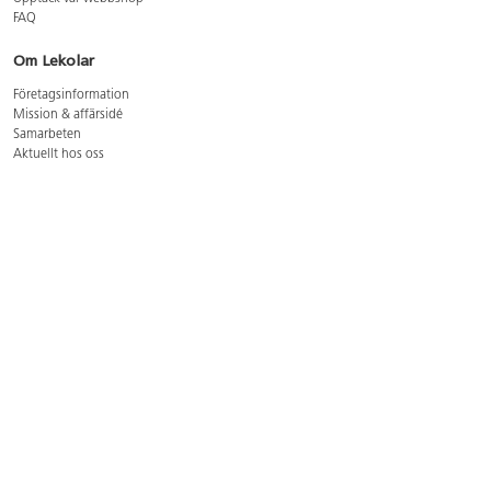
FAQ
Om Lekolar
Företagsinformation
Mission & affärsidé
Samarbeten
Aktuellt hos oss
GDPR
Cookie Policy
Whistleblowing
Lediga jobb
Bruttoprislista lära, skapa, leka 2026-5
Bruttoprislista möbler 2026-3
Bruttoprislista lekplatsutrustning och utemiljö 2026-3
Kontakt
Öppettider kundtjänst: mån-tors 8-17, fre 8-16
Kundtjänst: 0479-19900
kundtjanst@lekolar.se
Besöksadress: Hallarydsvägen 8, 283 36 Osby
Postadress: Box 170, S-283 23 Osby
Växel: 0479-19800