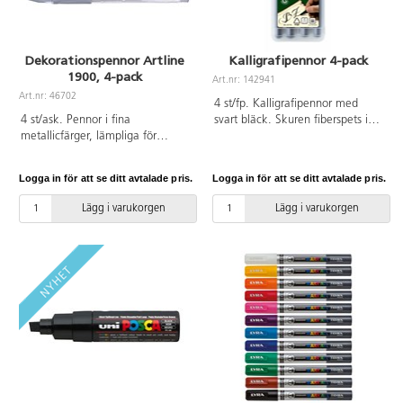
Dekorationspennor Artline
Kalligrafipennor 4-pack
1900, 4-pack
Art.nr: 142941
Art.nr: 46702
4 st/fp. Kalligrafipennor med
4 st/ask. Pennor i fina
svart bläck. Skuren fiberspets i
metallicfärger, lämpliga för
fyra bredder: 1,4, 2,5, 3,5 och
dekorationer på både ljusa och
4,8 mm. Längd: 13 cm.
svarta underlag. Vattenbaserat,
Pennkropp och kork av plast.
Logga in för att se ditt avtalade pris.
Logga in för att se ditt avtalade pris.
vattenfast och syrafritt
pigmentbläck, vilket gör
Lägg i varukorgen
Lägg i varukorgen
pennorna lämpliga för
scrapbooking. Gummerat
penngrepp och förstärkt spets
med skrivkula av volframkarbid
ger en mjuk skrivkänsla. Ingår:
2 st guld och 2 st silver. Från 3 år.