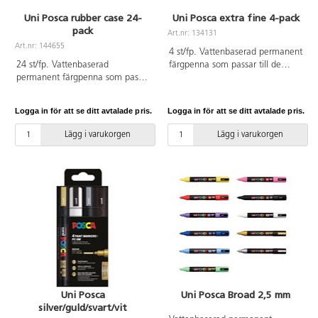
Uni Posca rubber case 24-
Uni Posca extra fine 4-pack
pack
Art.nr: 134131
Art.nr: 144655
4 st/fp. Vattenbaserad permanent
24 st/fp. Vattenbaserad
färgpenna som passar till de
permanent färgpenna som passar
flesta underlag. Färgen torkar
till de flesta underlag. Färgen
snabbt och blöder inte. Innehåller
torkar snabbt och blöder inte.
guld, silver, svart och vit.
Logga in för att se ditt avtalade pris.
Logga in för att se ditt avtalade pris.
Setet innehåller olika varianter
Linjebredd 0,9-1,3 mm.
enligt följande: 3 extra fine
Lägg i varukorgen
Lägg i varukorgen
0,7 mm: guld, vit, svart, 6 fine
0,9-1,3 mm: fuchsia, ljusgrön,
rosa, gul, ljusblå, mörkblå, 12
medium 1,8-2,5 mm: äppelgrön,
himmelsblå, grå, orange, brun,
lila, gul, röd, mörkgrön, ljusblå,
vit, svart, 3 large 8 mm: röd, vit,
svart.
Uni Posca
Uni Posca Broad 2,5 mm
silver/guld/svart/vit