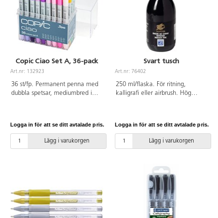
Copic Ciao Set A, 36-pack
Svart tusch
Art.nr: 132923
Art.nr: 76402
36 st/fp. Permanent penna med
250 ml/flaska. För ritning,
dubbla spetsar, mediumbred i
kalligrafi eller airbrush. Hög
ena änden och pensel i den
kvalitet, baserat på
andra. Påfyllningsbar och
kvalitetspigment och shellack.
utbytbar spets. 36 olika färger.
Högsta graden ljusäkthet. Det
Logga in för att se ditt avtalade pris.
Logga in för att se ditt avtalade pris.
kan användas på ett stort antal
olika underlag, t.ex. tekniskt
Lägg i varukorgen
Lägg i varukorgen
ritpapper, skisspapper och
polyesterfilm. För ritpennor och
smala akvarellpenslar. Kan
förtunnas med vatten. Torkar
vattenfast.