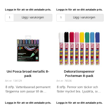
snabbt och blöder inte. Svart.
snabbt och blöder inte. Innehåller
Linjebredd 1,8-2,5 mm.
vit, gul, rosa, röd, blå, ljusblå,
Logga in för att se ditt avtalade pris.
Logga in för att se ditt avtalade pris.
grön och svart. Linjebredd
0,7 mm.
Lägg i varukorgen
Lägg i varukorgen
Uni Posca broad metallic 8-
Dekorationspennor
pack
Posterman 8-pack
Art.nr: 134129
Art.nr: 76536
8 st/fp. Vattenbaserad permanent
8 st/fp. Pennor som täcker och
färgpenna som passar till de
fäster mycket bra. Ljusäkta, svag
flesta underlag. Färgen torkar
doft, vattenbaserade. Till papper,
snabbt och blöder inte. Innehåller
kartong, plast, metall, gips, glas,
Logga in för att se ditt avtalade pris.
Logga in för att se ditt avtalade pris.
metallicfärger: lila, rosa, röd,
porslin, sten etc. Ingår 8 st