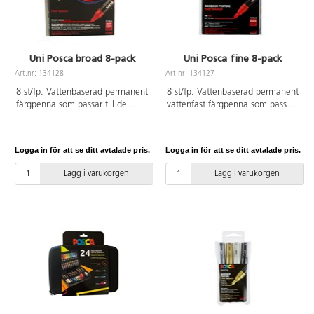
Uni Posca broad 8-pack
Uni Posca fine 8-pack
Art.nr: 134128
Art.nr: 134127
8 st/fp. Vattenbaserad permanent
8 st/fp. Vattenbaserad permanent
färgpenna som passar till de
vattenfast färgpenna som passar
flesta underlag. Färgen torkar
till de flesta underlag. Färgen
snabbt och blöder inte. Innehåller
torkar snabbt och blöder inte.
vit, gul, rosa, röd, blå, ljusblå,
Innehåller vit, gul, rosa, röd, blå,
Logga in för att se ditt avtalade pris.
Logga in för att se ditt avtalade pris.
grön och svart. Linjebredd
ljusblå, grön och svart. Linjebredd
2,5 mm.
0,9-1,3 mm.
Lägg i varukorgen
Lägg i varukorgen