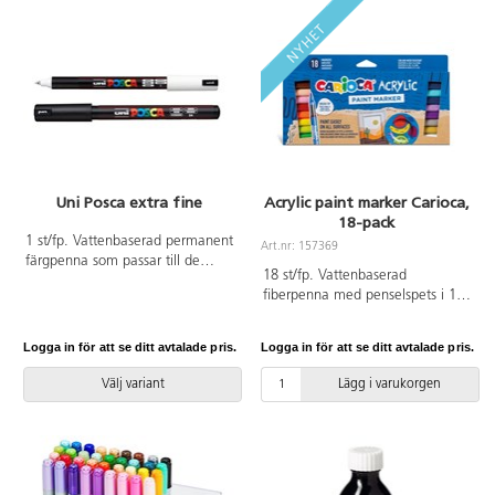
avtvättbart bläck. PVC-fri. Från 3
år.
Uni Posca extra fine
Acrylic paint marker Carioca,
18-pack
1 st/fp. Vattenbaserad permanent
Art.nr: 157369
färgpenna som passar till de
18 st/fp. Vattenbaserad
flesta underlag. Färgen torkar
fiberpenna med penselspets i 18
snabbt och blöder inte.
olika färger. Passar till de flesta
Linjebredd 0,7 mm.
underlag, såsom papper, trä,
Logga in för att se ditt avtalade pris.
Logga in för att se ditt avtalade pris.
metall, glas, sten och lera.
Fungerar både på mörkt och ljust
Välj variant
Lägg i varukorgen
underlag. Färgen torkar snabbt
och blöder inte. Behöver inte
skakas, färdig att använda.