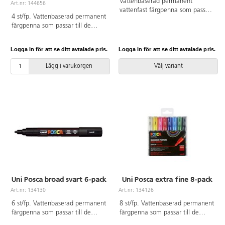
Vattenbaserad permanent
Art.nr: 144656
vattenfast färgpenna som passar
4 st/fp. Vattenbaserad permanent
till de flesta underlag. Färgen
färgpenna som passar till de
torkar snabbt och blöder inte.
flesta underlag. Färgen torkar
Linjebredd 2,5 mm.
snabbt och blöder inte. Innehåller
Logga in för att se ditt avtalade pris.
Logga in för att se ditt avtalade pris.
guld, silver, svart och vit.
Linjebredd 0,7-2,8 mm.
Lägg i varukorgen
Välj variant
Uni Posca broad svart 6-pack
Uni Posca extra fine 8-pack
Art.nr: 134130
Art.nr: 134126
6 st/fp. Vattenbaserad permanent
8 st/fp. Vattenbaserad permanent
färgpenna som passar till de
färgpenna som passar till de
flesta underlag. Färgen torkar
flesta underlag. Färgen torkar