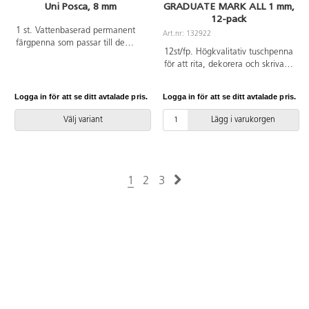
Uni Posca, 8 mm
GRADUATE MARK ALL 1 mm,
12-pack
1 st. Vattenbaserad permanent
Art.nr: 132922
färgpenna som passar till de
12st/fp. Högkvalitativ tuschpenna
flesta underlag. Färgen torkar
för att rita, dekorera och skriva
snabbt och blöder inte.
med. Vattenbaserat bläck torkar
Linjebredd 8 mm.
snabbt och blir vattenbeständigt.
Logga in för att se ditt avtalade pris.
Logga in för att se ditt avtalade pris.
Lämplig för papper, trä, glas,
metall och plast. Innehåller inte
Välj variant
Lägg i varukorgen
xylen eller toluen. Rund spets,
linje 1 mm.
1
2
3