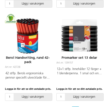
grön, blå, brons, silver och guld.
grundfärger. Från 3 år.
Lägg i varukorgen
Lägg i varukorgen
Linjebredd 2,5 mm.
Berol Handwriting, rund 42-
Promarker set 13 delar
pack
Art.nr: 139157
Art.nr: 42728
12+1 st/fp. Innehåller 12 färger +
42 st/fp. Berols ergonomiska
1 blenderpenna. 1 smal och en
pennor speciellt utvecklade för
sned/bredare färgspets.
att lära sig skriva rätt och lätt för
hand. Rund pennkropp ger bra
Logga in för att se ditt avtalade pris.
Logga in för att se ditt avtalade pris.
grepp och stödjer en mer
finmotorisk handskrift. Pennkropp
Lägg i varukorgen
Lägg i varukorgen
av plast. Mediumbred,
plastförstärkt spets. Svart flödigt,