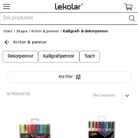
Möbler & inredning
Start
Skapa
Kritor & pennor
Kalligrafi- & dekorpennor
Lekplatsutrustning & utemiljö
Kritor & pennor
Skapa
Leka
Lära
Dekorpennor
Kalligrafipennor
Tusch
Barnvagnar & småbarnsartiklar
Skolförbrukning & kontorsmaterial
Alla filter
Logga in / Registrera dig
56 PRODUKTER
Mest populära
Hitta din säljare
Kontakta Lekolar