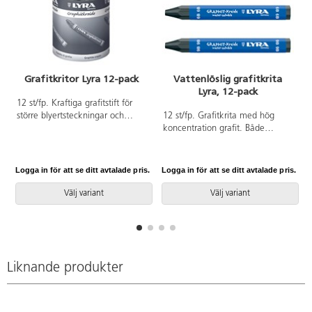
Grafitkritor Lyra 12-pack
Vattenlöslig grafitkrita
Lyra, 12-pack
12 st/fp. Kraftiga grafitstift för
större blyertsteckningar och
12 st/fp. Grafitkrita med hög
skissering. Mått: ø 12 mm, längd
koncentration grafit. Både
120 mm. Konstnärsmaterial.
spetsen och hela kritans längd
kan användas vid teckning. Löses
med vatten efter teckning eller
Logga in för att se ditt avtalade pris.
Logga in för att se ditt avtalade pris.
L
används på fuktat papper för
olika effekter. Fixering skyddar
Välj variant
Välj variant
ytan på färdigt verk.
Konstnärsmaterial.
Liknande produkter