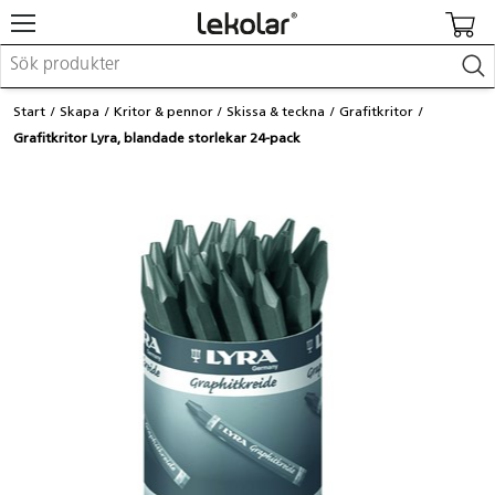
Möbler & inredning
Start
Skapa
Kritor & pennor
Skissa & teckna
Grafitkritor
Lekplatsutrustning & utemiljö
Grafitkritor Lyra, blandade storlekar 24-pack
Skapa
Leka
Lära
Barnvagnar & småbarnsartiklar
Skolförbrukning & kontorsmaterial
Logga in / Registrera dig
Hitta din säljare
Kontakta Lekolar