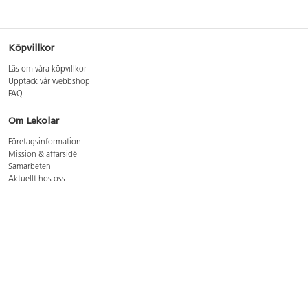
Köpvillkor
Läs om våra köpvillkor
Upptäck vår webbshop
FAQ
Om Lekolar
Företagsinformation
Mission & affärsidé
Samarbeten
Aktuellt hos oss
GDPR
Cookie Policy
Whistleblowing
Lediga jobb
Bruttoprislista lära, skapa, leka 2026-5
Bruttoprislista möbler 2026-3
Bruttoprislista lekplatsutrustning och utemiljö 2026-3
Kontakt