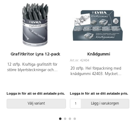
Grafitkritor Lyra 12-pack
Knådgummi
Art.nr: 42404
A
12 st/fp. Kraftiga grafitstift för
20 st/fp. Hel förpackning med
större blyertsteckningar och
knådgummi 42403. Mycket
skissering. Mått: ø 12 mm, längd
mjukt knådgummi av hög
120 mm. Konstnärsmaterial.
kvalitet. Används utöver att
radera också till effekter som
Logga in för att se ditt avtalade pris.
Logga in för att se ditt avtalade pris.
L
skuggor, uppmjukning av linjer
m.m. Bäst resultat på
Välj variant
Lägg i varukorgen
grafitpennor/-kritor samt torra
pasteller. Av naturgummi med
vegetabiliskt bindemedel. Mått:
B28xH30xD11 mm.
Konstnärsmaterial.