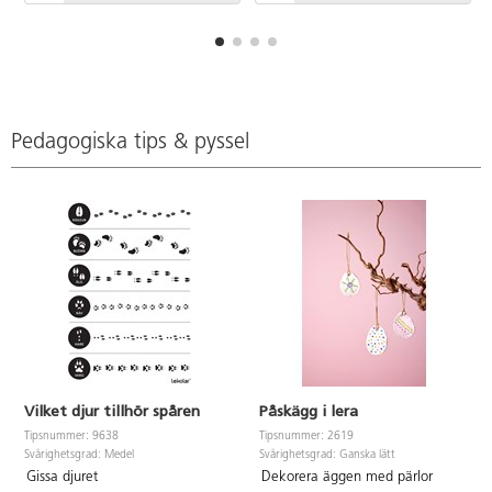
underlag den placerats på.
kläder eller underlag. Torkar ej.
Glutenfri. Från 3 år.
Kan inte brännas. Innehåller
färgerna vit, gul, solgul, orange,
röd, cerise, ljusrosa, aprikos,
brun, ljusgrön, grön, ljusblå, blå,
lila, svart. Vegetabilisk. Fri från
gluten, soja och nötter. PVC-fri.
Pedagogiska tips & pyssel
Från 3 år.
Vilket djur tillhör spåren
Påskägg i lera
Tipsnummer: 9638
Tipsnummer: 2619
Svårighetsgrad: Medel
Svårighetsgrad: Ganska lätt
Gissa djuret
Dekorera äggen med pärlor