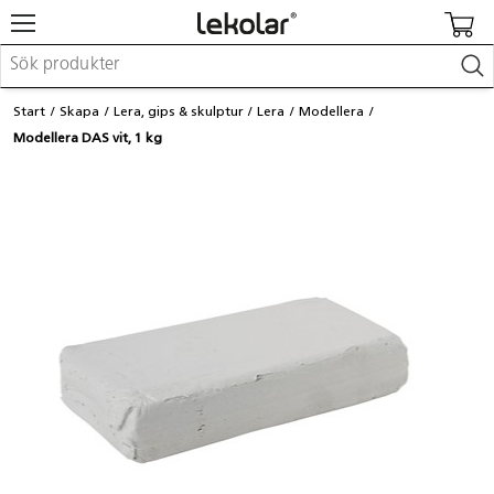
Möbler & inredning
Start
Skapa
Lera, gips & skulptur
Lera
Modellera
Lekplatsutrustning & utemiljö
Modellera DAS vit, 1 kg
Skapa
Leka
Lära
Barnvagnar & småbarnsartiklar
Skolförbrukning & kontorsmaterial
Logga in / Registrera dig
Hitta din säljare
Kontakta Lekolar