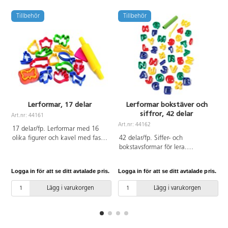
Tillbehör
Tillbehör
Lerformar, 17 delar
Lerformar bokstäver och
siffror, 42 delar
Art.nr: 44161
A
Art.nr: 44162
17 delar/fp. Lerformar med 16
olika figurer och kavel med fasta
42 delar/fp. Siffer- och
handtag i plast. Formarna är i
bokstavsformar för lera.
fyra olika färger. Figurstolekar ca
Innehåller 1 rullkavel, 1 plastkniv,
5-8 cm höga, 5-9 cm breda.
siffrorna 0-9, tecknen för
Logga in för att se ditt avtalade pris.
Logga in för att se ditt avtalade pris.
L
Kaveln mäter 21 cm, ø 4 cm.
addition, subtraktion,
Formarna är tillverkade av ABS
multiplikation, division och
Lägg i varukorgen
Lägg i varukorgen
och kaveln av PE. PVC-fri.
bokstäverna A-Z. Siffror och
bokstäver är ca 4 cm höga. Fyra
blandade färger. Tillverkade av
PP-plast. Ej för barn under 3 år.