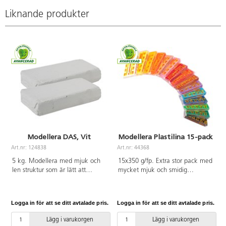
Liknande produkter
Modellera DAS, Vit
Modellera Plastilina 15-pack
Art.nr: 124838
Art.nr: 44368
A
5 kg. Modellera med mjuk och
15x350 g/fp. Extra stor pack med
len struktur som är lätt att
mycket mjuk och smidig
knåda. Lufttorkande (ca 24
modellera. För en mjuk och
tim/cm) vilket gör att leran inte
smidig lera, värm den i händerna
behöver brännas; kan efter
en stund. Lättarbetad även för de
Logga in för att se ditt avtalade pris.
Logga in för att se ditt avtalade pris.
L
torkning målas och lackas. Leran
yngre händerna. Färgerna kan
krymper olika mycket beroende
blandas med varandra. Smetar
Lägg i varukorgen
Lägg i varukorgen
på rumstemperatur och vilket
eller färgar inte av sig på hud,