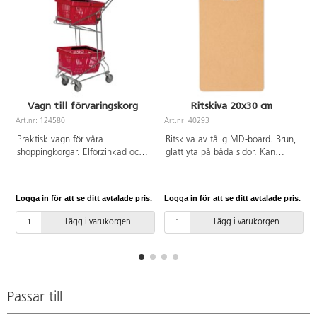
Vagn till förvaringskorg
Ritskiva 20x30 cm
Art.nr: 124580
Art.nr: 40293
A
Praktisk vagn för våra
Ritskiva av tålig MD-board. Brun,
shoppingkorgar. Elförzinkad och
glatt yta på båda sidor. Kan
klarlackad. 4 länkhjul 100 mm.
användas som ritskiva eller
Belastning: 60 kg. Levereras utan
underlag till både teckning, lera
korgar. Komplettera med 78258
och skulptur. Mått: 20x30 cm.
Logga in för att se ditt avtalade pris.
Logga in för att se ditt avtalade pris.
L
eller 124579.
Tjocklek 3 mm. Rundade kanter.
Ytan tål färg och väta men
Lägg i varukorgen
Lägg i varukorgen
måste få torka efter användning.
Klämma ingår ej, finns på artnr
23304.
Passar till