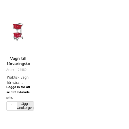
Vagn till
förvaringskorg
Art.nr: 124580
Praktisk vagn
för våra
Logga in för att
shoppingkorgar.
se ditt avtalade
Elförzinkad
pris.
och
klarlackad. 4
Lägg i
varukorgen
länkhjul 100
mm.
Belastning: 60
kg. Levereras