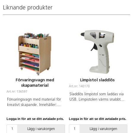
utan korgar.
Komplettera
Liknande produkter
med 78258
eller 124579.
Förvaringsvagn med
Limpistol sladdlös
skapamaterial
Art.nr: 140170
A
Art.nr: 136597
Sladdlös limpistol som laddas via
Förvaringsvagn med material för
USB. Limpistolen värms snabbt
kreativt skapande. Innehåller:
upp och är lätt att använda.
gladkartong A3 i fem olika färger
Passande limstav ø 7 mm. Mått:
(20 ark/färg), gladkartong A4 i
125x155 mm. USB-sladd för
Logga in för att se ditt avtalade pris.
Logga in för att se ditt avtalade pris.
L
fem olika färger (100 ark/färg),
laddning medföljer.
hexagonala färgpennor 144-
Rekommenderas från 6 år och
Lägg i varukorgen
Lägg i varukorgen
pack, fiberpennor broad 48 st,
alltid under vuxens överinseende.