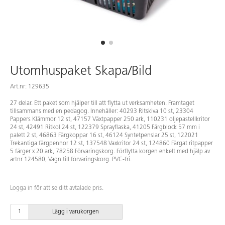
Utomhuspaket Skapa/Bild
Art.nr: 129635
27 delar. Ett paket som hjälper till att flytta ut verksamheten. Framtaget
tillsammans med en pedagog. Innehåller: 40293 Ritskiva 10 st, 23304
Pappers Klämmor 12 st, 47157 Växtpapper 250 ark, 110231 oljepastellkritor
24 st, 42491 Ritkol 24 st, 122379 Sprayflaska, 41205 Färgblock 57 mm i
palett 2 st, 46863 Färgkoppar 16 st, 46124 Syntetpenslar 25 st, 122021
Trekantiga färgpennor 12 st, 137548 Vaxkritor 24 st, 124860 Färgat ritpapper
5 färger x 20 ark, 78258 Förvaringskorg. Förflytta korgen enkelt med hjälp av
artnr 124580, Vagn till förvaringskorg. PVC-fri.
Logga in för att se ditt avtalade pris.
Lägg i varukorgen