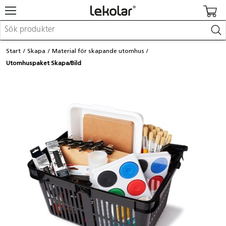
Möbler & inredning
Start
Skapa
Material för skapande utomhus
Lekplatsutrustning & utemiljö
Utomhuspaket Skapa/Bild
Skapa
Leka
Lära
Barnvagnar & småbarnsartiklar
Skolförbrukning & kontorsmaterial
Logga in / Registrera dig
Hitta din säljare
Kontakta Lekolar