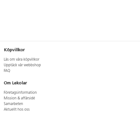
Köpvillkor
Läs om våra köpvillkor
Upptäck vår webbshop
FAQ
Om Lekolar
Företagsinformation
Mission & affärsidé
Samarbeten
Aktuellt hos oss
GDPR
Cookie Policy
Whistleblowing
Lediga jobb
Bruttoprislista lära, skapa, leka 2026-5