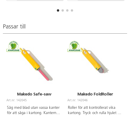
Passar till
Makedo Safe-saw
Makedo FoldRoller
Art.nr: 142045
Art.nr: 142046
A
Såg med blad utan vassa kanter
Roller för att kontrollerat vika
för att såga i kartong. Kanterna
kartong. Tryck och rulla hjulet på
på kartongen blir mjuka så att
ytan på kartongen. Vik sedan
man inte skär sig. Använd
längs den streckade linjen. Du
handtaget på sågen för att
kan också använda Fold-Roller