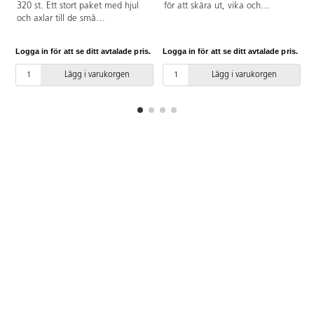
320 st. Ett stort paket med hjul
för att skära ut, vika och
och axlar till de små
sammanfoga kartong. Att bygga
byggklossarna. Bygg bilar och
med kartong främjar
andra fordon. Passar ihop med
kreativiteten. Innehåller 2 Safe-
Logga in för att se ditt avtalade pris.
Logga in för att se ditt avtalade pris.
L
byggklossar av andra märken.
Saw, 1 Scru-Driver, 1 Fold-Roller,
Material: Miljövänlig plast. Från
90 Scru, 30 Scru+ och 2 Mini-
Lägg i varukorgen
Lägg i varukorgen
3 år.
Tool. För 2-5 barn. Från 5 år.
PVC-fri.
f