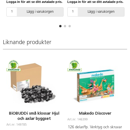
Logga in för att se ditt avtalade pris.
Logga in för att se ditt avtalade pris.
L
stansa ut hål till skärlinje. Från 5
för att spåra skärlinjer som
år. PVC-fri.
barnen kan följa med sågen.
Lägg i varukorgen
Lägg i varukorgen
Från 5 år. PVC-fri.
Liknande produkter
BiOBUDDi små klossar Hjul
Makedo Discover
och axlar byggset
Art.nr: 146399
A
Art.nr: 149785
126 delar/fp. Verktyg och skruvar