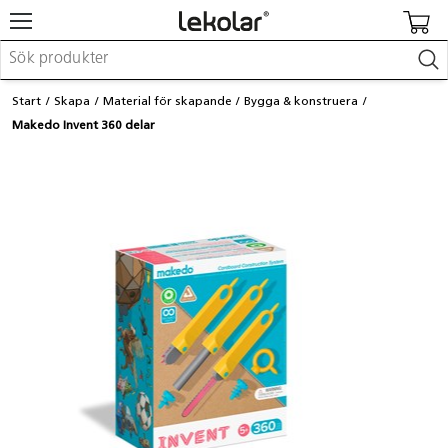
Möbler & inredning
Start
Skapa
Material för skapande
Bygga & konstruera
Lekplatsutrustning & utemiljö
Makedo Invent 360 delar
Skapa
Leka
Lära
Barnvagnar & småbarnsartiklar
Skolförbrukning & kontorsmaterial
Logga in / Registrera dig
Hitta din säljare
Kontakta Lekolar