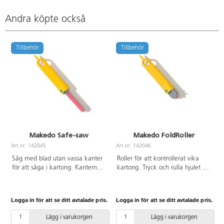
Andra köpte också
Tillbehör
Tillbehör
Makedo Safe-saw
Makedo FoldRoller
Art.nr: 142045
Art.nr: 142046
A
Såg med blad utan vassa kanter
Roller för att kontrollerat vika
för att såga i kartong. Kanterna
kartong. Tryck och rulla hjulet på
på kartongen blir mjuka så att
ytan på kartongen. Vik sedan
man inte skär sig. Använd
längs den streckade linjen. Du
handtaget på sågen för att
kan också använda Fold-Roller
Logga in för att se ditt avtalade pris.
Logga in för att se ditt avtalade pris.
L
stansa ut hål till skärlinje. Från 5
för att spåra skärlinjer som
år. PVC-fri.
barnen kan följa med sågen.
Lägg i varukorgen
Lägg i varukorgen
Från 5 år. PVC-fri.