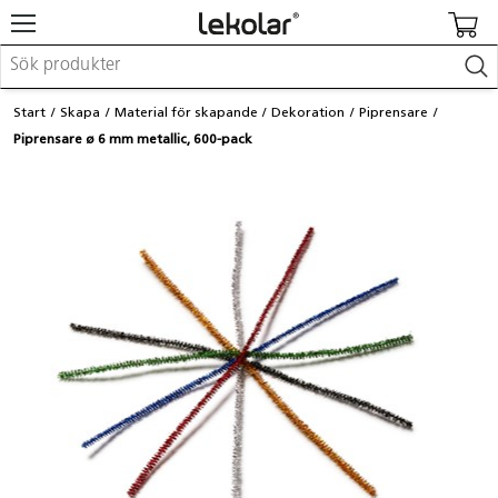
Möbler & inredning
Start
Skapa
Material för skapande
Dekoration
Piprensare
Lekplatsutrustning & utemiljö
Piprensare ø 6 mm metallic, 600-pack
Skapa
Leka
Lära
Barnvagnar & småbarnsartiklar
Skolförbrukning & kontorsmaterial
Logga in / Registrera dig
Hitta din säljare
Kontakta Lekolar