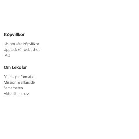
Köpvillkor
Läs om våra köpvillkor
Upptäck vår webbshop
FAQ
Om Lekolar
Företagsinformation
Mission & affärsidé
Samarbeten
Aktuellt hos oss
GDPR
Cookie Policy
Whistleblowing
Lediga jobb
Bruttoprislista lära, skapa, leka 2026-5
Bruttoprislista möbler 2026-3
Bruttoprislista lekplatsutrustning och utemiljö 2026-3