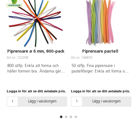
Piprensare ø 6 mm, 800-pack
Piprensare pastell
Art.nr: 122208
Art.nr: 146870
A
800 st/fp. Enkla att forma och
50 st/fp. Fina piprensare i
håller formen bra. Ändarna går
pastellfärger. Enkla att forma och
lätt att vira samman. ø 6 mm.
håller formen bra. Ändarna går
Längd 30 cm. Ingår gul, orange,
lätt att vira samman. ø 6 mm.
röd, cerise, ljusblå, blå, grön,
Längd 30 cm. Av polypropylen.
Logga in för att se ditt avtalade pris.
Logga in för att se ditt avtalade pris.
L
brun, svart och vit. 80 st/färg.
Från 3 år. PVC-fri.
PVC-fri.
Lägg i varukorgen
Lägg i varukorgen