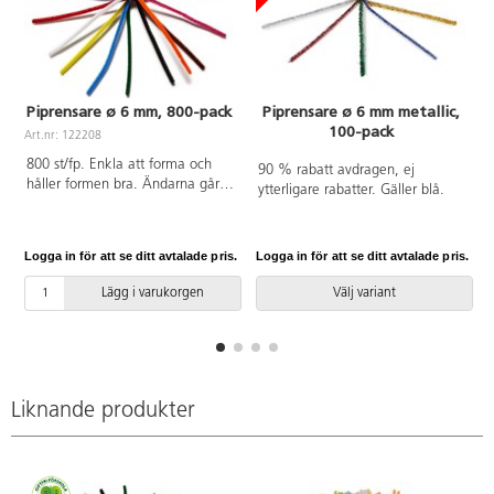
Piprensare ø 6 mm, 800-pack
Piprensare ø 6 mm metallic,
100-pack
Art.nr: 122208
A
800 st/fp. Enkla att forma och
90 % rabatt avdragen, ej
håller formen bra. Ändarna går
ytterligare rabatter. Gäller blå.
lätt att vira samman. ø 6 mm.
Längd 30 cm. Ingår gul, orange,
röd, cerise, ljusblå, blå, grön,
Logga in för att se ditt avtalade pris.
Logga in för att se ditt avtalade pris.
L
brun, svart och vit. 80 st/färg.
PVC-fri.
Lägg i varukorgen
Välj variant
Liknande produkter