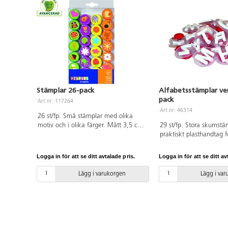
Stämplar 26-pack
Alfabetsstämplar ver
pack
Art.nr: 117264
Art.nr: 46314
26 st/fp. Små stämplar med olika
motiv och i olika färger. Mått 3,5 cm
29 st/fp. Stora skumstä
x Ø 2,5 cm. Färg finns i stämplen.
praktiskt plasthandtag f
papper, textil m.m. ø 7
tjockleken på den vita
Logga in för att se ditt avtalade pris.
Logga in för att se ditt av
är 8 mm och längden ci
Av polystyrol och polyet
Lägg i varukorgen
Lägg i va
3 år.