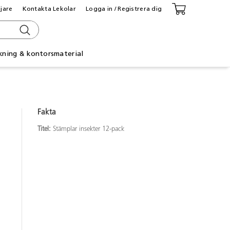
ljare
Kontakta Lekolar
Logga in / Registrera dig
kning & kontorsmaterial
Fakta
Titel:
Stämplar insekter 12-pack