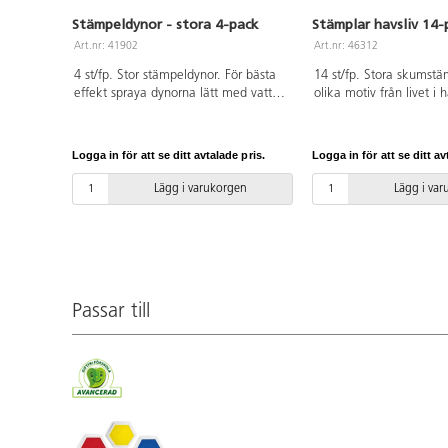
Stämpeldynor - stora 4-pack
Stämplar havsliv 14-
Art.nr: 41902
Art.nr: 46312
4 st/fp. Stor stämpeldynor. För bästa
14 st/fp. Stora skumst
effekt spraya dynorna lätt med vatten
olika motiv från livet i h
innan användandet så bläcket hålls
sjöstjärna, bläckfisk oc
fuktigt. Innehåller gul, röd, blå och
praktiska plasthandtag f
grön stämpeldyna. Mått 14 x 14 cm.
papper, textil m.m. ø 7
Logga in för att se ditt avtalade pris.
Logga in för att se ditt av
PVC-fri.
polystyren och polyetyle
Lägg i varukorgen
Lägg i va
Passar till