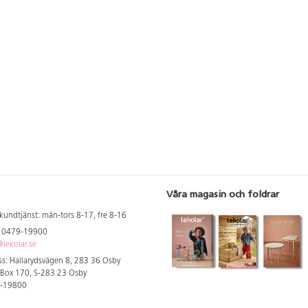
Våra magasin och foldrar
kundtjänst: mån-tors 8-17, fre 8-16
: 0479-19900
lekolar.se
s: Hallarydsvägen 8, 283 36 Osby
 Box 170, S-283 23 Osby
9-19800