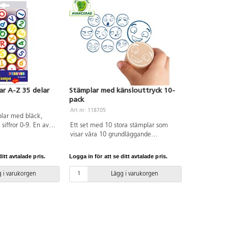
r A-Z 35 delar
Stämplar med känslouttryck 10-
pack
Art.nr: 118705
plar med bläck,
siffror 0-9. En av
Ett set med 10 stora stämplar som
dade färger gul,
visar våra 10 grundläggande
blå, grön. CE-
känslouttryck: glädje, självförtroende,
 innehåller
beundran, nyfikenhet, överraskning,
itt avtalade pris.
Logga in för att se ditt avtalade pris.
 och polypropen.
ilska, avsky, ledsen, rädd och skyldig.
Dessa hjälper barn att identifiera och
 i varukorgen
Lägg i varukorgen
uttrycka sina känslor och utvecklar
deras sociala och emotionella
färdigheter. Kan användas med vilken
stämpeldyna som helst. PVC-fri.