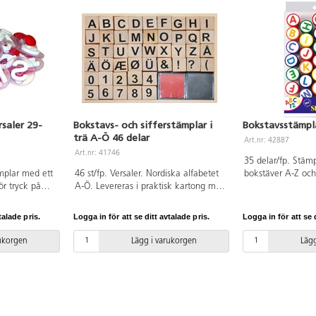
saler 29-
Bokstavs- och sifferstämplar i
Bokstavsstämpla
trä A-Ö 46 delar
Art.nr: 42887
Art.nr: 41746
35 delar/fp. Stäm
mplar med ett
46 st/fp. Versaler. Nordiska alfabetet
bokstäver A-Z och 
ör tryck på
A-Ö. Levereras i praktisk kartong med
varje tecken. Blan
,5 cm,
transparent lock. Två små
orange, röd, lila, 
 EVA-stämpeln
stämpeldynor i färgerna rött och svart
märkta. Från 3 år,
talade pris.
Logga in för att se ditt avtalade pris.
Logga in för att se d
rka 3,5 cm.
medföljer. Bör kompletteras med lösa
smådelar. Av ABS
ylenplast. Från
stämpeldynor. Mått: 20x20 mm.
rukorgen
Lägg i varukorgen
Lägg