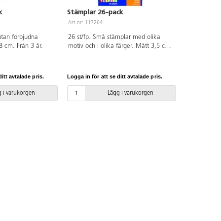
k
Stämplar 26-pack
Art.nr: 117264
utan förbjudna
26 st/fp. Små stämplar med olika
-8 cm. Från 3 år.
motiv och i olika färger. Mått 3,5 cm
x Ø 2,5 cm. Färg finns i stämplen.
itt avtalade pris.
Logga in för att se ditt avtalade pris.
 i varukorgen
Lägg i varukorgen