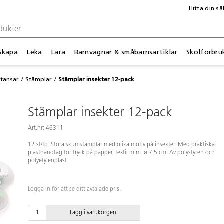
Hitta din sä
Skapa
Leka
Lära
Barnvagnar & småbarnsartiklar
Skolförbru
stansar
Stämplar
Stämplar insekter 12-pack
Stämplar insekter 12-pack
Art.nr: 46311
12 st/fp. Stora skumstämplar med olika motiv på insekter. Med praktiska
plasthandtag för tryck på papper, textil m.m. ø 7,5 cm. Av polystyren och
polyetylenplast.
Logga in för att se ditt avtalade pris.
Lägg i varukorgen