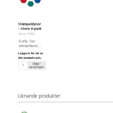
Stämpeldynor
- stora 4-pack
Art.nr: 41902
4 st/fp. Stor
stämpeldynor.
För bästa effekt
Logga in för att se
spraya dynorna
ditt avtalade pris.
lätt med vatten
Lägg i
innan
varukorgen
användandet så
bläcket hålls
fuktigt.
Innehåller gul,
röd, blå och
grön
Liknande produkter
stämpeldyna.
Mått 14 x 14
cm. PVC-fri.