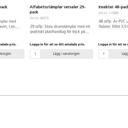
pack
Alfabetsstämplar versaler 29-
Insekter 48-pac
pack
Art.nr: 113885
Art.nr: 46314
ämplar med
48 st/fp. Av PVC 
avet, t.ex.
29 st/fp. Stora skumstämplar med ett
ftalater. Mått 3,5
h haj. Med
praktiskt plasthandtag för tryck på
ör tryck på
papper, textil m.m. ø 7,5 cm,
,5 cm. Av
tjockleken på den vita EVA-stämpeln
talade pris.
Logga in för att se ditt avtalade pris.
Logga in för att se d
nplast.
är 8 mm och längden cirka 3,5 cm.
Av polystyrol och polyetylenplast. Från
rukorgen
Lägg i varukorgen
Lägg
3 år.